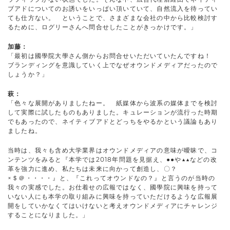
ブアドについてのお誘いをいっぱい頂いていて、自然流入を待ってい
ても仕方ない。 ということで、さまざまな会社の中から比較検討す
るために、ログリーさんへ問合せしたことがきっかけです。」
加藤：
「最初は國學院大學さん側からお問合せいただいていたんですね！
ブランディングを意識していく上でなぜオウンドメディアだったので
しょうか？」
萩：
「色々な展開がありましたねー。 紙媒体から波系の媒体までを検討
して実際に試したものもありました。キュレーションが流行った時期
でもあったので、ネイティブアドとどっちをやるかという議論もあり
ましたね。
当時は、我々も含め大学業界はオウンドメディアの意味が曖昧で、コ
ンテンツをみると『本学では2018年問題を見据え、●●や▲▲などの改
革を強力に進め、私たちは未来に向かって創造し、〇？
×＄＠・・・・』と、『これってオウンドなの？』と言うのが当時の
我々の実感でした。お仕着せの広報ではなく、國學院に興味を持って
いない人にも本学の取り組みに興味を持っていただけるような広報展
開をしていかなくてはいけないと考えオウンドメディアにチャレンジ
することになりました。」