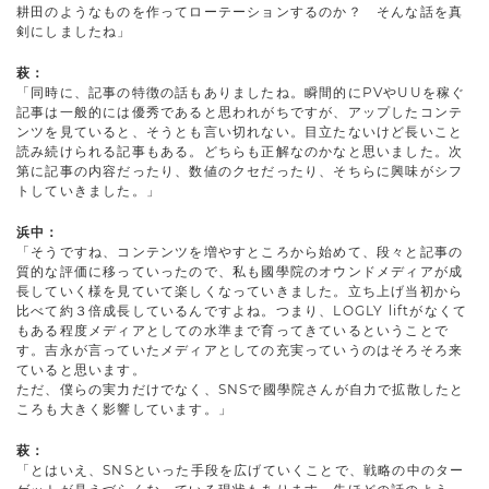
耕田のようなものを作ってローテーションするのか？ そんな話を真
剣にしましたね」
萩：
「同時に、記事の特徴の話もありましたね。瞬間的にPVやUUを稼ぐ
記事は一般的には優秀であると思われがちですが、アップしたコンテ
ンツを見ていると、そうとも言い切れない。目立たないけど長いこと
読み続けられる記事もある。どちらも正解なのかなと思いました。次
第に記事の内容だったり、数値のクセだったり、そちらに興味がシフ
トしていきました。」
浜中：
「そうですね、コンテンツを増やすところから始めて、段々と記事の
質的な評価に移っていったので、私も國學院のオウンドメディアが成
長していく様を見ていて楽しくなっていきました。立ち上げ当初から
比べて約３倍成長しているんですよね。つまり、LOGLY liftがなくて
もある程度メディアとしての水準まで育ってきているということで
す。吉永が言っていたメディアとしての充実っていうのはそろそろ来
ていると思います。
ただ、僕らの実力だけでなく、SNSで國學院さんが自力で拡散したと
ころも大きく影響しています。」
萩：
「とはいえ、SNSといった手段を広げていくことで、戦略の中のター