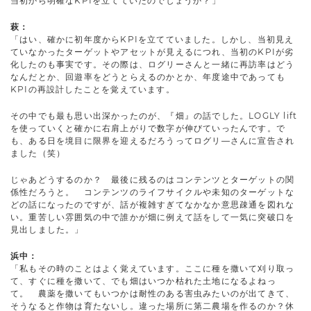
当初から明確なKPIを立てていたのでしょうか？」
萩：
「はい、確かに初年度からKPIを立てていました。しかし、当初見え
ていなかったターゲットやアセットが見えるにつれ、当初のKPIが劣
化したのも事実です。その際は、ログリーさんと一緒に再訪率はどう
なんだとか、回遊率をどうとらえるのかとか、年度途中であっても
KPIの再設計したことを覚えています。
その中でも最も思い出深かったのが、『畑』の話でした。LOGLY lift
を使っていくと確かに右肩上がりで数字が伸びていったんです。で
も、ある日を境目に限界を迎えるだろうってログリ―さんに宣告され
ました（笑）
じゃあどうするのか？ 最後に残るのはコンテンツとターゲットの関
係性だろうと。 コンテンツのライフサイクルや未知のターゲットな
どの話になったのですが、話が複雑すぎてなかなか意思疎通を図れな
い。重苦しい雰囲気の中で誰かが畑に例えて話をして一気に突破口を
見出しました。」
浜中：
「私もその時のことはよく覚えています。ここに種を撒いて刈り取っ
て、すぐに種を撒いて、でも畑はいつか枯れた土地になるよねっ
て。 農薬を撒いてもいつかは耐性のある害虫みたいのが出てきて、
そうなると作物は育たないし。違った場所に第二農場を作るのか？休