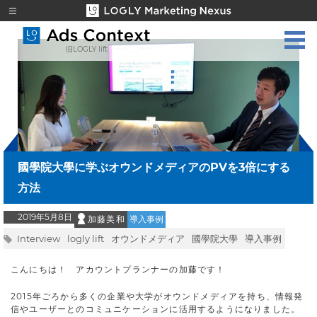
旧LOGLY lift
國學院大學に学ぶオウンドメディアのPVを3倍にする
方法
2019年5月8日
加藤美和
導入事例
Interview
logly lift
オウンドメディア
國學院大學
導入事例
こんにちは！ アカウントプランナーの加藤です！
2015年ごろから多くの企業や大学がオウンドメディアを持ち、情報発
信やユーザーとのコミュニケーションに活用するようになりました。