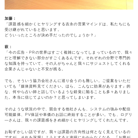
加藤：
「課題感を細かくヒヤリングする吉永の営業マインドは、私たちにも
受け継がれていると思います。
どういったところが決め手だったのでしょうか？」
萩：
「今の広告・PRの世界はすごく複雑になってしまっているので、我々
だと理解できない部分がすごくあるんです。それぞれの分野で専門的
な知識を持っていて、その人がちゃんと我々にサジェストしてくれる
企業さんじゃないと不安が残る。
でも、そういう協力会社さんに巡り会うのも難しい。ご提案をいただ
いても『媒体資料見てください。ほら、こんなに効果があります』的
な、何やら占い師と話しているような錯覚に陥ることも多々ありまし
た。本当に信じてよいのか？と思ってしまいます。
そのような状況の中で、競合する他社さんも、システムの強みや配信
可能媒体、PV保証や単価のお話に終始することが多い。でも、ログリ
―さんは、我々の課題感をきめ細かくヒヤリングしてくれたんです。
お恥ずかしい話ですが、我々は課題の方向性は何となく見えているの
ですが、それを深堀しようとすると途端にわからなくなる。『お腹が