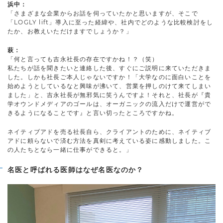
浜中：
「さまざまな企業からお話を伺っていたかと思いますが、そこで
「LOGLY lift」導入に至った経緯や、社内でどのような比較検討をし
たか、お教えいただけますでしょうか？」
萩：
「何と言っても吉永社長の存在ですかね！？（笑）
私たちが話を聞きたいと連絡した後、すぐにご説明に来ていただきま
した。しかも社長ご本人じゃないですか！「大学なのに面白いことを
始めようとしているなと興味が沸いて、営業を押しのけて来てしまい
ました」と、吉永社長が無邪気に笑うんですよ！それと、社長が『貴
学オウンドメディアのゴールは、オーガニックの流入だけで運営がで
きるようになることです』と言い切ったところですかね。
ネイティブアドを売る社長自ら、クライアントのために、ネイティブ
アドに頼らないで済む方法を真剣に考えている姿に感動しました。こ
の人たちとなら一緒に仕事ができると。」
名医と呼ばれる医師はなぜ名医なのか？