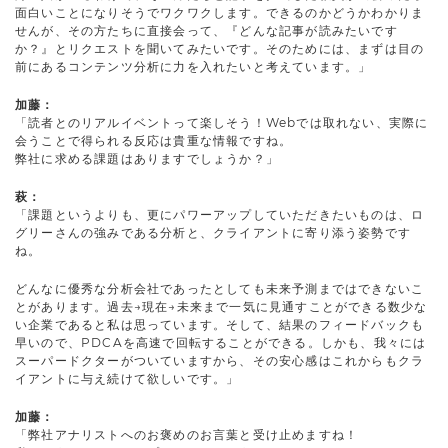
面白いことになりそうでワクワクします。できるのかどうかわかりま
せんが、その方たちに直接会って、『どんな記事が読みたいです
か？』とリクエストを聞いてみたいです。そのためには、まずは目の
前にあるコンテンツ分析に力を入れたいと考えています。」
加藤：
「読者とのリアルイベントって楽しそう！Webでは取れない、実際に
会うことで得られる反応は貴重な情報ですね。
弊社に求める課題はありますでしょうか？」
萩：
「課題というよりも、更にパワーアップしていただきたいものは、ロ
グリーさんの強みである分析と、クライアントに寄り添う姿勢です
ね。
どんなに優秀な分析会社であったとしても未来予測まではできないこ
とがあります。過去→現在→未来まで一気に見通すことができる数少な
い企業であると私は思っています。そして、結果のフィードバックも
早いので、PDCAを高速で回転することができる。しかも、我々には
スーパードクターがついていますから、その安心感はこれからもクラ
イアントに与え続けて欲しいです。」
加藤：
「弊社アナリストへのお褒めのお言葉と受け止めますね！