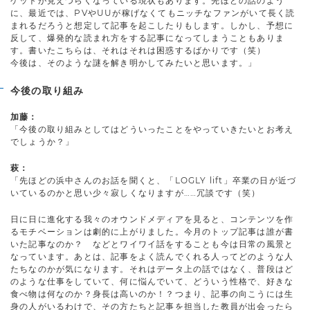
ゲットが見えづらくなっている現状もあります。先ほどの話のよう
に、最近では、PVやUUが稼げなくてもニッチなファンがいて長く読
まれるだろうと想定して記事を起こしたりもします。しかし、予想に
反して、爆発的な読まれ方をする記事になってしまうこともありま
す。書いたこちらは、それはそれは困惑するばかりです（笑）
今後は、そのような謎を解き明かしてみたいと思います。」
今後の取り組み
加藤：
「今後の取り組みとしてはどういったことをやっていきたいとお考え
でしょうか？」
萩：
「先ほどの浜中さんのお話を聞くと、「LOGLY lift」卒業の日が近づ
いているのかと思い少々寂しくなりますが……冗談です（笑）
日に日に進化する我々のオウンドメディアを見ると、コンテンツを作
るモチベーションは劇的に上がりました。今月のトップ記事は誰が書
いた記事なのか？ などとワイワイ話をすることも今は日常の風景と
なっています。あとは、記事をよく読んでくれる人ってどのような人
たちなのかが気になります。それはデータ上の話ではなく、普段はど
のような仕事をしていて、何に悩んでいて、どういう性格で、好きな
食べ物は何なのか？身長は高いのか！？つまり、記事の向こうには生
身の人がいるわけで、その方たちと記事を担当した教員が出会ったら