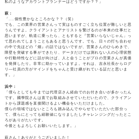
私のようなアカウントプランナーはどうですか？？」
萩：
「……個性豊かなところかな？？（笑）
でも、この業界の営業さんって実はものすごく立ち位置が難しいと思
うんですよ。クライアントとアナリストを繋げるのが本来の仕事だと
思いますが、軌道に乗ったら、ともすると『営業いらないじゃん」っ
て思われてしまうこともあると思うんです。でも、日々の打ち合わせ
の中で先ほどの『畑』の話ではないですが、営業さんのひらめきで、
障壁を突破する事ができたり、データだけでは測れない人の心理状態
や行動特性などに話が向けば、人と会うことがプロの営業さんが真価
を発揮したり。非常に助かっていますよ。それは、吉永社長からログ
リ―社員の方がマインドをちゃんと受け継がれている証だと思いま
す。」
浜中：
「僕らとしても今までは代理店さん経由でのお付き合いが多かったん
です。國學院さんは直でお取組みさせていただいたので、クライアン
トから課題感を直接聞けるよい機会をいただけました。
僕らの領域ではないところも踏み込んでやらせていただいた部分っ
て、僕らにとっても経験値になりましたしチャレンジングだったとこ
ろがありがたいです。
今後ともよろしくお願いいたします。」
萩さん！ありがとうございました！