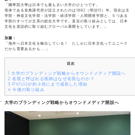
「國學院大學は日本でも最も古い大学のひとつです。
母体である皇典講究所が設立されたのは1882（明治15）年。現在は文
学部・神道文化学部・法学部・経済学部・人間開発学部と、５つある
学部のすべてが文系の総合大学です。直近の取り組みとしては、日本
文化を逆説的に取り組むグローバル展開をしています。」
加藤：
「海外へ日本文化を輸出している！ たしかに日本文化ってユニーク
だから需要あるかも……」
目次
1
大学のブランディング戦略からオウンドメディア開設へ
2
名医と呼ばれる医師はなぜ名医なのか？
3
PV/UUが約３倍にまで成長した理由
4
今後の取り組み
大学のブランディング戦略からオウンドメディア開設へ