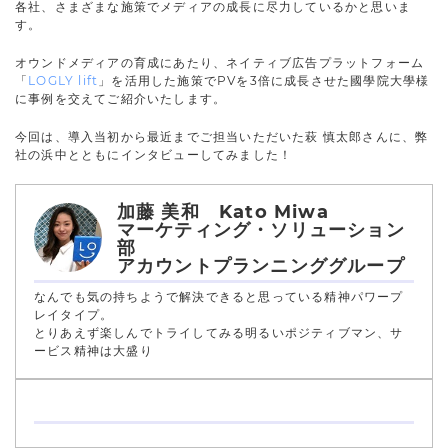
各社、さまざまな施策でメディアの成長に尽力しているかと思いま
す。
オウンドメディアの育成にあたり、ネイティブ広告プラットフォーム
「
LOGLY lift
」を活用した施策でPVを3倍に成長させた國學院大學様
に事例を交えてご紹介いたします。
今回は、導入当初から最近までご担当いただいた萩 慎太郎さんに、弊
社の浜中とともにインタビューしてみました！
加藤 美和 Kato Miwa
マーケティング・ソリューション
部
アカウントプランニンググループ
なんでも気の持ちようで解決できると思っている精神パワープ
レイタイプ。
とりあえず楽しんでトライしてみる明るいポジティブマン、サ
ービス精神は大盛り