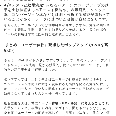
A/Bテストと効果測定:
異なるパターンのポップアップの効
果を比較検証するA/Bテスト機能や、表示回数、クリック
率、コンバージョン率などを計測・分析する機能が備わって
いることが多く、データに基づいた改善が容易になります。
もちろん、ツールによっては利用料金が発生しますが、施策の実行ス
ピードや管理の手間、得られる効果などを考慮すると、多くの場合、
ツールの利用は非常に効率的な選択肢と言えます。
まとめ：ユーザー体験に配慮したポップアップでCVRを高
めよう
今回は、Webサイトの
ポップアップ
について、そのメリット・デメリ
ットから、CVR改善に繋がる効果的な使い方の5つのコツ、そして目
的別の活用事例まで解説しました。
ポップアップは、正しく使えばユーザーの行動を効果的に後押しし、
コンバージョン率向上に大きく貢献する可能性を秘めた施策です。し
かし、その一方で、使い方を間違えればユーザーに不快感を与え、逆
効果になってしまうリスクも併せ持っています。
最も重要なのは、
常にユーザー体験（UX）を第一に考えること
です。
表示タイミング、表示する内容、デザイン、閉じるやすさなど、あら
ゆる面でユーザーへの配慮を忘れず、「邪魔」ではなく「役立つ」情