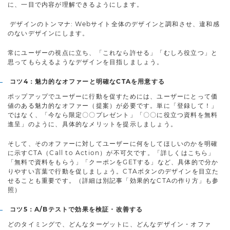
に、一目で内容が理解できるようにします。
デザインのトンマナ: Webサイト全体のデザインと調和させ、違和感
のないデザインにします。
常にユーザーの視点に立ち、「これなら許せる」「むしろ役立つ」と
思ってもらえるようなデザインを目指しましょう。
コツ4：魅力的なオファーと明確なCTAを用意する
ポップアップでユーザーに行動を促すためには、ユーザーにとって価
値のある魅力的なオファー（提案）が必要です。単に「登録して！」
ではなく、「今なら限定〇〇プレゼント」「〇〇に役立つ資料を無料
進呈」のように、具体的なメリットを提示しましょう。
そして、そのオファーに対してユーザーに何をしてほしいのかを明確
に示すCTA（Call to Action）が不可欠です。「詳しくはこちら」
「無料で資料をもらう」「クーポンをGETする」など、具体的で分か
りやすい言葉で行動を促しましょう。CTAボタンのデザインを目立た
せることも重要です。（詳細は別記事「効果的なCTAの作り方」も参
照）
コツ5：A/Bテストで効果を検証・改善する
どのタイミングで、どんなターゲットに、どんなデザイン・オファ