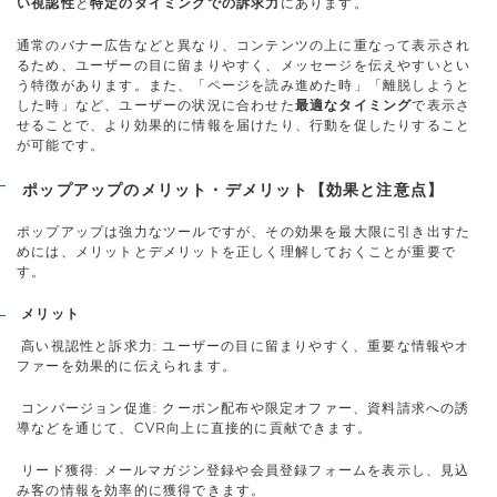
い視認性
と
特定のタイミングでの訴求力
にあります。
通常のバナー広告などと異なり、コンテンツの上に重なって表示され
るため、ユーザーの目に留まりやすく、メッセージを伝えやすいとい
う特徴があります。また、「ページを読み進めた時」「離脱しようと
した時」など、ユーザーの状況に合わせた
最適なタイミング
で表示さ
せることで、より効果的に情報を届けたり、行動を促したりすること
が可能です。
ポップアップのメリット・デメリット【効果と注意点】
ポップアップは強力なツールですが、その効果を最大限に引き出すた
めには、メリットとデメリットを正しく理解しておくことが重要で
す。
メリット
高い視認性と訴求力: ユーザーの目に留まりやすく、重要な情報やオ
ファーを効果的に伝えられます。
コンバージョン促進: クーポン配布や限定オファー、資料請求への誘
導などを通じて、CVR向上に直接的に貢献できます。
リード獲得: メールマガジン登録や会員登録フォームを表示し、見込
み客の情報を効率的に獲得できます。