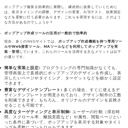
ポップアップ施策を効果的に展開し、継続的に改善していくために
は、表示タイミングの調整、デザインの変更、A/Bテスト、効果測定
などを柔軟に行う必要があります。これらを実現するには、どのよう
な方法があるのでしょうか？
ポップアップ作成ツールの活用が一般的で効率的
現在、多くのWebサイトでは、
ポップアップ作成機能を持つ専用ツー
ルやWeb接客ツール、MAツールなどを利用してポップアップを実
装・管理
しています。これらのツールを活用する主なメリットは以下
の通りです。
簡単な実装と設定:
プログラミングの専門知識がなくても、
管理画面上で直感的にポップアップのデザインを作成し、表
示したいページやタイミング、ターゲットなどを細かく設定
できます。
豊富なデザインテンプレート:
多くの場合、すぐに使えるデ
ザインテンプレートが用意されており、デザイン制作の工数
を削減できます。もちろん、オリジナルのデザインを反映さ
せることも可能です。
高度なターゲティングと表示制御:
ユーザーの行動（滞在時
間、スクロール率、離脱意図など）や属性、閲覧ページとい
った条件に基づいて、ポップアップを表示する対象やタイミ
ングを柔軟にコントロールできます。