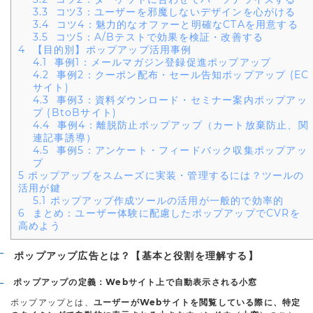
3.3
コツ3：ユーザーを邪魔しないデザインを心がける
3.4
コツ4：魅力的なオファーと明確なCTAを用意する
3.5
コツ5：A/Bテストで効果を検証・改善する
4
【目的別】ポップアップ活用事例
4.1
事例1：メールマガジン登録促進ポップアップ
4.2
事例2：クーポン配布・セール告知ポップアップ (EC
サイト)
4.3
事例3：資料ダウンロード・セミナー案内ポップアッ
プ (BtoBサイト)
4.4
事例4：離脱防止ポップアップ（カート放棄防止、関
連記事誘導）
4.5
事例5：アンケート・フィードバック収集ポップアッ
プ
5
ポップアップをスムーズに実装・管理するには？ツールの
活用が鍵
5.1
ポップアップ作成ツールの活用が一般的で効率的
6
まとめ：ユーザー体験に配慮したポップアップでCVRを
高めよう
ポップアップ広告とは？【基本と役割を理解する】
ポップアップの定義：Webサイト上で自動表示される小窓
ポップアップとは、
ユーザーがWebサイトを閲覧している際に、特定