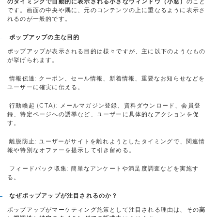
のタイミングで自動的に表示される小さなウィンドウ（小窓）
のこと
です。画面の中央や隅に、元のコンテンツの上に重なるように表示さ
れるのが一般的です。
ポップアップの主な目的
ポップアップが表示される目的は様々ですが、主に以下のようなもの
が挙げられます。
情報伝達: クーポン、セール情報、新着情報、重要なお知らせなどを
ユーザーに確実に伝える。
行動喚起 (CTA): メールマガジン登録、資料ダウンロード、会員登
録、特定ページへの誘導など、ユーザーに具体的なアクションを促
す。
離脱防止: ユーザーがサイトを離れようとしたタイミングで、関連情
報や特別なオファーを提示して引き留める。
フィードバック収集: 簡単なアンケートや満足度調査などを実施す
る。
なぜポップアップが注目されるのか？
ポップアップがマーケティング施策として注目される理由は、その
高