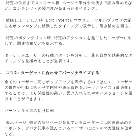
特定の位置までスクロール後: ページの半分や最後まで読み進めるな
ど、コンテンツへの関与度が高まったタイミング。
離脱しようとした時 (Exit Intent): マウスカーソルがブラウザの閉
じるボタンやタブに移動したタイミングで表示し、引き留めを図る。
特定のボタンクリック時: 特定のアクションを起こしたユーザーに対
して、関連情報などを提示する。
ターゲットユーザーの行動パターンを分析し、最も自然で効果的なタ
イミングを見極めることが重要です。
コツ2：ターゲットに合わせてパーソナライズする
全てのユーザーに同じポップアップを表示するのではなく、ユーザー
の属性や行動に合わせて内容や表示条件をパーソナライズ（最適化）
することで、より関連性の高い、受け入れられやすいメッセージを届
けることができます。
パーソナライズの切り口例：
表示ページ: 特定の商品ページを見ているユーザーには関連商品のク
ーポンを、ブログ記事を読んでいるユーザーにはメルマガ登録を促す
など。