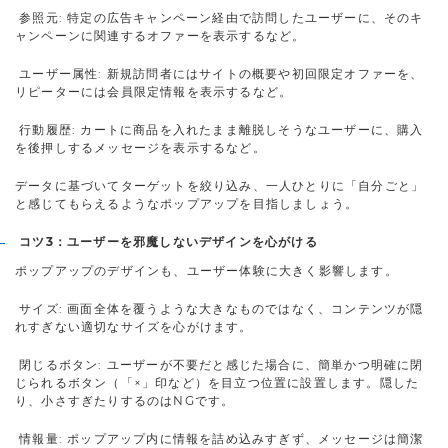
参照元: 特定の広告キャンペーン経由で訪問したユーザーに、そのキ
ャンペーンに関連するオファーを表示するなど。
ユーザー属性: 新規訪問者にはサイトの概要や初回限定オファーを、
リピーターには会員限定情報を表示するなど。
行動履歴: カートに商品を入れたまま離脱しそうなユーザーに、購入
を後押しするメッセージを表示するなど。
データに基づいてターゲットを絞り込み、一人ひとりに「自分ごと」
と感じてもらえるようなポップアップを目指しましょう。
コツ3：ユーザーを邪魔しないデザインを心がける
ポップアップのデザインも、ユーザー体験に大きく影響します。
サイズ: 画面全体を覆うような大きなものではなく、コンテンツが隠
れすぎない適切なサイズを心がけます。
閉じるボタン: ユーザーが不要だと感じた場合に、簡単かつ明確に閉
じられるボタン（「×」印など）を目立つ位置に設置します。隠した
り、小さすぎたりするのはNGです。
情報量: ポップアップ内に情報を詰め込みすぎず、メッセージは簡潔