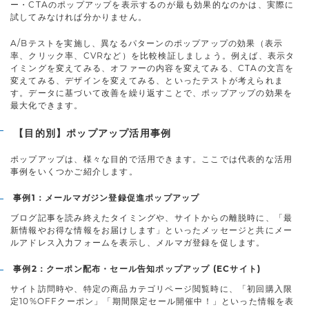
ー・CTAのポップアップを表示するのが最も効果的なのかは、実際に
試してみなければ分かりません。
A/Bテストを実施し、異なるパターンのポップアップの効果（表示
率、クリック率、CVRなど）を比較検証しましょう。例えば、表示タ
イミングを変えてみる、オファーの内容を変えてみる、CTAの文言を
変えてみる、デザインを変えてみる、といったテストが考えられま
す。データに基づいて改善を繰り返すことで、ポップアップの効果を
最大化できます。
【目的別】ポップアップ活用事例
ポップアップは、様々な目的で活用できます。ここでは代表的な活用
事例をいくつかご紹介します。
事例1：メールマガジン登録促進ポップアップ
ブログ記事を読み終えたタイミングや、サイトからの離脱時に、「最
新情報やお得な情報をお届けします」といったメッセージと共にメー
ルアドレス入力フォームを表示し、メルマガ登録を促します。
事例2：クーポン配布・セール告知ポップアップ (ECサイト)
サイト訪問時や、特定の商品カテゴリページ閲覧時に、「初回購入限
定10%OFFクーポン」「期間限定セール開催中！」といった情報を表