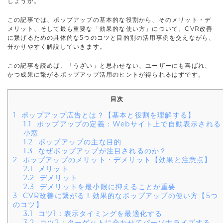
しょうか。
この記事では、ポップアップの基本的な役割から、そのメリット・デ
メリット、そして最も重要な「効果的な使い方」について、CVR改善
に繋げるための具体的な5つのコツと目的別の活用事例を交えながら、
分かりやすく解説していきます。
この記事を読めば、「うざい」と思わせない、ユーザーにも喜ばれ、
かつ成果に繋がるポップアップ活用のヒントが得られるはずです。
目次
1
ポップアップ広告とは？【基本と役割を理解する】
1.1
ポップアップの定義：Webサイト上で自動表示される
小窓
1.2
ポップアップの主な目的
1.3
なぜポップアップが注目されるのか？
2
ポップアップのメリット・デメリット【効果と注意点】
2.1
メリット
2.2
デメリット
2.3
デメリットを最小限に抑えることが重要
3
CVR改善に繋がる！効果的なポップアップの使い方【5つ
のコツ】
3.1
コツ1：表示タイミングを最適化する
3.2
コツ2：ターゲットに合わせてパーソナライズする