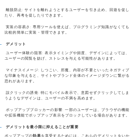
離脱防止: サイトを離れようとするユーザーを引き止め、回遊を促し
たり、再考を促したりできます。
実装の容易さ: 専用ツールを使えば、プログラミング知識がなくても
比較的簡単に実装・管理できます。
デメリット
ユーザー体験の阻害: 表示タイミングや頻度、デザインによっては、
ユーザーの閲覧を妨げ、ストレスを与える可能性があります。
マイナスイメージ: しつこい、邪魔、内容が不要といったネガティブ
な印象を与えると、サイトやブランド全体のイメージダウンに繋がる
恐れがあります。
誤クリックの誘発: 特にモバイル表示で、意図せずクリックしてしま
うようなデザインは、ユーザーの不満を高めます。
ポップアップブロッカーの影響: 一部のユーザーは、ブラウザの機能
や拡張機能でポップアップ表示をブロックしている場合があります。
デメリットを最小限に抑えることが重要
ポップアップの
効果
を享受するためには、これらのデメリットをいか