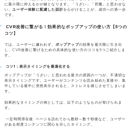
に最小限に抑えるかが鍵となります。「うざい」「邪魔」と思わせな
い、
ユーザー体験に配慮した設計
を心がけることが、成功への第一歩
です。
CVR改善に繋がる！効果的なポップアップの使い方【5つの
コツ】
では、ユーザーに嫌われず、
ポップアップ
の効果を最大限に引き出
し、CVR改善に繋げるための具体的な使い方のコツを5つご紹介しま
す。
コツ1：表示タイミングを最適化する
ポップアップが「うざい」と思われる最大の原因の一つが、不適切な
表示タイミングです。ユーザーがコンテンツを読み始めた直後や、集
中している最中に突然表示されると、ストレスを感じさせてしまいま
す。
効果的なタイミングの例としては、以下のようなものが挙げられま
す。
一定時間滞在後: ページを訪れてから数秒～数十秒後など、ユーザー
がある程度コンテンツに関心を示したタイミング。