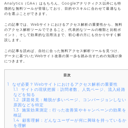
Analytics（GA4）はもちろん、Googleアナリティクス以外にも特
徴的な無料ツールが登場しており、目的やスキルに合わせて最適なも
のを選ぶことができます。
この記事では、Webサイトにおけるアクセス解析の重要性から、無料
のアクセス解析ツールでできること、代表的なツールの種類と比較ポ
イント、そして効果的な活用法まで、初心者の方にも分かりやすく解
説します。
この記事を読めば、自社に合った無料アクセス解析ツールを見つけ、
データに基づいたWebサイト改善の第一歩を踏み出すための知識が身
につきます。
目次
1
なぜ必要？Webサイトにおけるアクセス解析の重要性
1.1
サイトの現状把握：訪問者数、人気ページ、流入経路
などを知る
1.2
課題発見：離脱が多いページ、コンバージョンしない
原因などを特定
1.3
施策効果測定：行った改善策やキャンペーンの効果を
検証
1.4
顧客理解：どんなユーザーが何に興味を持っているか
を理解