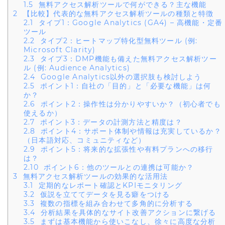
1.5
無料アクセス解析ツールで何ができる？主な機能
2
【比較】代表的な無料アクセス解析ツールの種類と特徴
2.1
タイプ1：Google Analytics (GA4) – 高機能・定番
ツール
2.2
タイプ2：ヒートマップ特化型無料ツール (例:
Microsoft Clarity)
2.3
タイプ3：DMP機能も備えた無料アクセス解析ツー
ル (例: Audience Analytics)
2.4
Google Analytics以外の選択肢も検討しよう
2.5
ポイント1：自社の「目的」と「必要な機能」は何
か？
2.6
ポイント2：操作性は分かりやすいか？（初心者でも
使えるか）
2.7
ポイント3：データの計測方法と精度は？
2.8
ポイント4：サポート体制や情報は充実しているか？
（日本語対応、コミュニティなど）
2.9
ポイント5：将来的な拡張性や有料プランへの移行
は？
2.10
ポイント6：他のツールとの連携は可能か？
3
無料アクセス解析ツールの効果的な活用法
3.1
定期的なレポート確認とKPIモニタリング
3.2
仮説を立ててデータを見る癖をつける
3.3
複数の指標を組み合わせて多角的に分析する
3.4
分析結果を具体的なサイト改善アクションに繋げる
3.5
まずは基本機能から使いこなし、徐々に高度な分析