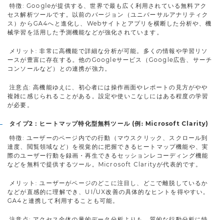
特徴: Googleが提供する、世界で最も広く利用されている無料アク
セス解析ツールです。以前のバージョン（ユニバーサルアナリティク
ス）からGA4へと進化し、Webサイトとアプリを横断した分析や、機
械学習を活用した予測機能などが強化されています。
メリット: 非常に高機能で詳細な分析が可能。多くの情報や学習リソ
ースが豊富に存在する。他のGoogleサービス（Google広告、サーチ
コンソールなど）との連携が強力。
注意点: 高機能ゆえに、初心者には操作画面やレポートの見方がやや
複雑に感じられることがある。設定や使いこなしにはある程度の学習
が必要。
タイプ2：ヒートマップ特化型無料ツール (例: Microsoft Clarity)
特徴: ユーザーのページ内での行動（マウスクリック、スクロール到
達度、閲覧領域など）を視覚的に把握できるヒートマップ機能や、実
際のユーザー行動を録画・再生できるセッションレコーディング機能
などを無料で提供するツール。Microsoft Clarityが代表的です。
メリット: ユーザーがページのどこに注目し、どこで離脱しているか
などが直感的に理解でき、UI/UX改善の具体的なヒントを得やすい。
GA4と連携して利用することも可能。
注意点: アクセス全体の量的データ分析よりも、質的な行動分析に特