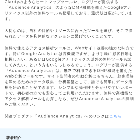
Clarityのようなヒートマップツールや、ログリーが提供する
「Audience Analytics」のようなDMP機能を備えたGoogleアナ
リティクス以外の無料ツールも登場しており、選択肢は広がっていま
す。
大切なのは、自社の目的やリソースに合ったツールを選び、そこで得
られたデータを具体的なアクションに繋げていくことです。
無料で使えるアクセス解析ツールは、Webサイト改善の強力な味方で
す。特にGoogle Analyticsは高機能ですが、より手軽に顧客行動を
把握したい、あるいはGoogleアナリティクス以外の無料ツールも試
してみたい、という方もいらっしゃるでしょう。ログリーが提供する
『Audience Analytics』は、無料で利用できるDMP機能を備えた
Web分析ツールです。サイト訪問者の行動分析はもちろん、顧客理解
を深めるためのデータ収集・分析基盤として、誰でも簡単にデータ活
用を始めることができます。シンプルな操作性と分かりやすいレポー
トで、初心者の方でも安心してご利用いただけます。無料で高機能な
アクセス解析ツールをお探しなら、ぜひAudience Analyticsの詳細
をご覧ください。
関連プロダクト「Audience Analytics」へのリンクは
こちら
著者紹介