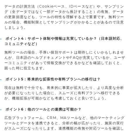
データの計測方法（Cookieベース、IDベースなど）や、サンプリン
グ（全データではなく一部データから推計すること）の有無、データ
の更新頻度なども、ツールの特性を理解する上で重要です。無料ツー
ルの場合、機能制限としてサンプリングがかかることがあるので注意
しましょう。
ポイント4：サポート体制や情報は充実しているか？（日本語対応、
コミュニティなど）
無料ツールの場合、手厚い個別サポートは期待しにくいかもしれませ
んが、日本語のヘルプドキュメントやFAQが充実しているか、ユーザ
ーコミュニティがあって情報交換ができるかなどを確認しておくと、
困った時に役立ちます。
ポイント5：将来的な拡張性や有料プランへの移行は？
現在は無料で十分でも、将来的に事業が拡大したり、より高度な分析
が必要になったりした場合に、スムーズに有料プランへ移行できる
か、機能拡張が可能かなども考慮しておくと良いでしょう。
ポイント6：他のツールとの連携は可能か？
広告プラットフォーム、CRM、MAツールなど、他のマーケティング
ツールとデータを連携できると、分析の幅が広がったり、施策の実行
がスムーズになったりします。連携機能の有無や対応ツールを確認し