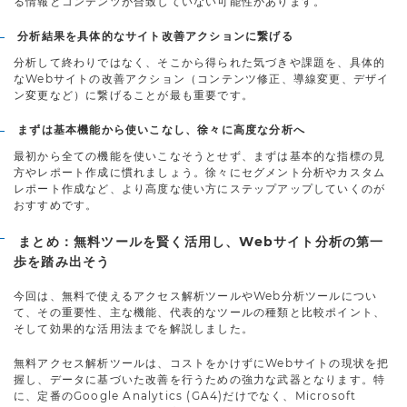
る情報とコンテンツが合致していない可能性があります。
分析結果を具体的なサイト改善アクションに繋げる
分析して終わりではなく、そこから得られた気づきや課題を、具体的
なWebサイトの改善アクション（コンテンツ修正、導線変更、デザイ
ン変更など）に繋げることが最も重要です。
まずは基本機能から使いこなし、徐々に高度な分析へ
最初から全ての機能を使いこなそうとせず、まずは基本的な指標の見
方やレポート作成に慣れましょう。徐々にセグメント分析やカスタム
レポート作成など、より高度な使い方にステップアップしていくのが
おすすめです。
まとめ：無料ツールを賢く活用し、Webサイト分析の第一
歩を踏み出そう
今回は、無料で使えるアクセス解析ツールやWeb分析ツールについ
て、その重要性、主な機能、代表的なツールの種類と比較ポイント、
そして効果的な活用法までを解説しました。
無料アクセス解析ツールは、コストをかけずにWebサイトの現状を把
握し、データに基づいた改善を行うための強力な武器となります。特
に、定番のGoogle Analytics (GA4)だけでなく、Microsoft