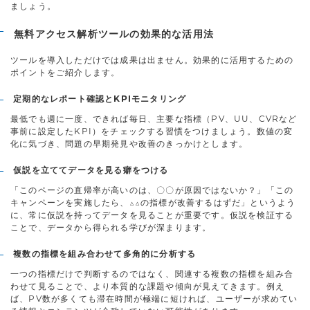
ましょう。
無料アクセス解析ツールの効果的な活用法
ツールを導入しただけでは成果は出ません。効果的に活用するための
ポイントをご紹介します。
定期的なレポート確認とKPIモニタリング
最低でも週に一度、できれば毎日、主要な指標（PV、UU、CVRなど
事前に設定したKPI）をチェックする習慣をつけましょう。数値の変
化に気づき、問題の早期発見や改善のきっかけとします。
仮説を立ててデータを見る癖をつける
「このページの直帰率が高いのは、〇〇が原因ではないか？」「この
キャンペーンを実施したら、△△の指標が改善するはずだ」というよう
に、常に仮説を持ってデータを見ることが重要です。仮説を検証する
ことで、データから得られる学びが深まります。
複数の指標を組み合わせて多角的に分析する
一つの指標だけで判断するのではなく、関連する複数の指標を組み合
わせて見ることで、より本質的な課題や傾向が見えてきます。例え
ば、PV数が多くても滞在時間が極端に短ければ、ユーザーが求めてい