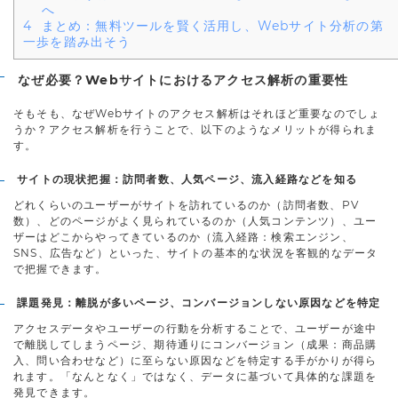
へ
4
まとめ：無料ツールを賢く活用し、Webサイト分析の第
一歩を踏み出そう
なぜ必要？Webサイトにおけるアクセス解析の重要性
そもそも、なぜWebサイトのアクセス解析はそれほど重要なのでしょ
うか？アクセス解析を行うことで、以下のようなメリットが得られま
す。
サイトの現状把握：訪問者数、人気ページ、流入経路などを知る
どれくらいのユーザーがサイトを訪れているのか（訪問者数、PV
数）、どのページがよく見られているのか（人気コンテンツ）、ユー
ザーはどこからやってきているのか（流入経路：検索エンジン、
SNS、広告など）といった、サイトの基本的な状況を客観的なデータ
で把握できます。
課題発見：離脱が多いページ、コンバージョンしない原因などを特定
アクセスデータやユーザーの行動を分析することで、ユーザーが途中
で離脱してしまうページ、期待通りにコンバージョン（成果：商品購
入、問い合わせなど）に至らない原因などを特定する手がかりが得ら
れます。「なんとなく」ではなく、データに基づいて具体的な課題を
発見できます。