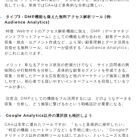
化している。単体ではGA4ほど多角的な分析は難しい。
タイプ3：DMP機能も備えた無料アクセス解析ツール (例:
Audience Analytics)
特徴: Webサイトのアクセス解析機能に加え、DMP（データマネジ
メントプラットフォーム）としての機能も持ち合わせ、顧客データの
収集・統合・セグメント作成など、より深い顧客理解とデータ活用を
目指せる無料ツール。ログリーが提供する「Audience Analytics」
がこれにあたります。
メリット: 単なるアクセス状況の把握だけでなく、サイト訪問者の興
味関心や行動特性を分析し、具体的な顧客セグメントを作成できる。
収集・分析したデータを広告配信など他のマーケティング施策に連携
しやすい。初心者でも扱いやすいインターフェースを目指しているツ
ールが多い。
注意点: DMPとしての機能をフル活用するには、どのようなデータを
収集・分析し、どう施策に繋げるかという戦略設計が重要になる。
Google Analytics以外の選択肢も検討しよう
GA4は非常に優れたツールですが、「もっと直感的に操作したい」
「特定の機能（ヒートマップなど）を手軽に使いたい」「Googleア
ナリティクス以外の無料ツールも試してみたい」というニーズも増え