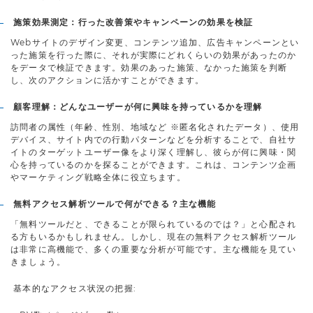
施策効果測定：行った改善策やキャンペーンの効果を検証
Webサイトのデザイン変更、コンテンツ追加、広告キャンペーンとい
った施策を行った際に、それが実際にどれくらいの効果があったのか
をデータで検証できます。効果のあった施策、なかった施策を判断
し、次のアクションに活かすことができます。
顧客理解：どんなユーザーが何に興味を持っているかを理解
訪問者の属性（年齢、性別、地域など ※匿名化されたデータ）、使用
デバイス、サイト内での行動パターンなどを分析することで、自社サ
イトのターゲットユーザー像をより深く理解し、彼らが何に興味・関
心を持っているのかを探ることができます。これは、コンテンツ企画
やマーケティング戦略全体に役立ちます。
無料アクセス解析ツールで何ができる？主な機能
「無料ツールだと、できることが限られているのでは？」と心配され
る方もいるかもしれません。しかし、現在の無料アクセス解析ツール
は非常に高機能で、多くの重要な分析が可能です。主な機能を見てい
きましょう。
基本的なアクセス状況の把握: