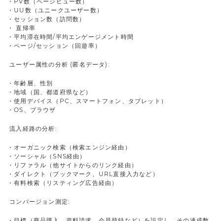
・PV数（ページビュー数）
・UU数（ユニークユーザー数）
・セッション数（訪問数）
・ 直帰率
・平均滞在時間/平均エンゲージメント時間
・ページ/セッション（回遊率）
ユーザー属性の分析 (匿名データ):
・年齢層、性別
・地域（国、都道府県など）
・使用デバイス（PC、スマートフォン、タブレット）
・OS、ブラウザ
流入経路の分析:
・オーガニック検索（検索エンジン経由）
・ソーシャル（SNS経由）
・リファラル（他サイトからのリンク経由）
・ダイレクト（ブックマーク、URL直接入力など）
・有料検索（リスティング広告経由）
コンバージョン測定:
・目標（商品購入、資料請求、会員登録など）を設定し、その達成数