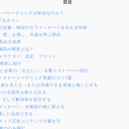
目次
トーリーテリングが有効なのか？
？おさらい
の定義：物語の力でメッセージを伝える技術
「壁」を壊し、共感を呼ぶ理由
高める効果
物語の構造とは？
ャラクター、設定、プロット
簡単に紹介
と企業の「伝えたい」を繋ぐストーリー設計
！ストーリーテリング実践のコツ5選
読者を主人公（または共感できる登場人物）にする
かける描写を取り入れる
、そして解決策を提示する
メッセージ」を物語の核に据える
識した結末にする
ティブ広告コンテンツの書き方
者の心を掴む