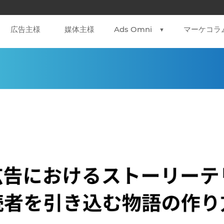
広告主様
媒体主様
Ads Omni ▼
マーケコラ