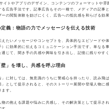
bサイトやアプリのデザイン、コンテンツのフォーマットや雰
する広告手法です。記事広告もその一種で、メディアの記事
ザーの閲覧体験を妨げにくく、広告への抵抗感を和らげる効
の定義：物語の力でメッセージを伝える技術
伝えたいメッセージやコンセプトを、具体的なエピソードや
手）に効果的に伝えるコミュニケーション手法です。単なる
を通じて、聞き手の共感や興味を引き出し、記憶に残りやす
「壁」を壊し、共感を呼ぶ理由
告」に対しては、無意識のうちに警戒心を持ったり、読み飛
語」として提示されると、そのストーリー展開や登場人物に
ります。
人物の抱える課題や悩みに共感し、その解決策として提示さ
です。