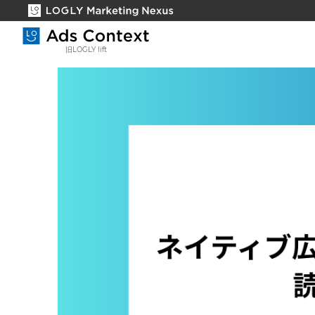
旧LOGLY lift