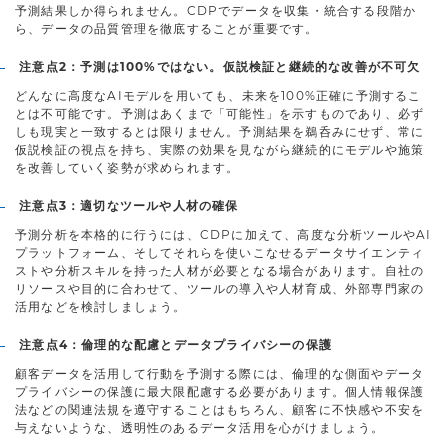
予測結果しか得られません。CDPでデータを収集・統合する段階か
ら、データの品質管理を徹底することが重要です。
注意点2：予測は100%ではない。仮説検証と継続的な改善が不可欠
どんなに高度なAIモデルを用いても、未来を100%正確に予測するこ
とは不可能です。予測はあくまで「可能性」を示すものであり、必ず
しも現実と一致するとは限りません。予測結果を鵜呑みにせず、常に
仮説検証の視点を持ち、実際の効果を見ながら継続的にモデルや施策
を改善していく姿勢が求められます。
注意点3：適切なツールや人材の確保
予測分析を本格的に行うには、CDPに加えて、高度な分析ツールやAI
プラットフォーム、そしてそれらを使いこなせるデータサイエンティ
ストや分析スキルを持った人材が必要となる場合があります。自社の
リソースや目的に合わせて、ツールの導入や人材育成、外部専門家の
活用などを検討しましょう。
注意点4：倫理的な配慮とデータプライバシーの保護
顧客データを活用して行動を予測する際には、倫理的な側面やデータ
プライバシーの保護に最大限配慮する必要があります。個人情報保護
法などの関連法規を遵守することはもちろん、顧客に不快感や不安を
与えないような、透明性のあるデータ活用を心がけましょう。