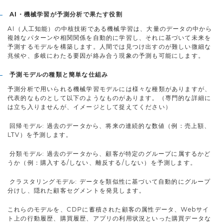
AI・機械学習が予測分析で果たす役割
AI（人工知能）の中核技術である機械学習は、大量のデータの中から
複雑なパターンや相関関係を自動的に学習し、それに基づいて未来を
予測するモデルを構築します。人間では見つけ出すのが難しい微細な
兆候や、多岐にわたる要因が絡み合う現象の予測も可能にします。
予測モデルの種類と簡単な仕組み
予測分析で用いられる機械学習モデルには様々な種類がありますが、
代表的なものとして以下のようなものがあります。（専門的な詳細に
は立ち入りませんが、イメージとして捉えてください）
回帰モデル: 過去のデータから、将来の連続的な数値（例：売上額、
LTV）を予測します。
分類モデル: 過去のデータから、顧客が特定のグループに属するかど
うか（例：購入する/しない、離反する/しない）を予測します。
クラスタリングモデル: データを類似性に基づいて自動的にグループ
分けし、隠れた顧客セグメントを発見します。
これらのモデルを、CDPに蓄積された顧客の属性データ、Webサイ
ト上の行動履歴、購買履歴、アプリの利用状況といった購買データな