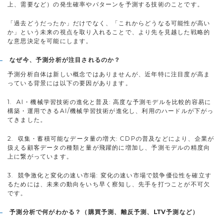
上、需要など）の発生確率やパターンを予測する技術のことです。
「過去どうだったか」だけでなく、「これからどうなる可能性が高い
か」という未来の視点を取り入れることで、より先を見越した戦略的
な意思決定を可能にします。
なぜ今、予測分析が注目されるのか？
予測分析自体は新しい概念ではありませんが、近年特に注目度が高ま
っている背景には以下の要因があります。
1. AI・機械学習技術の進化と普及: 高度な予測モデルを比較的容易に
構築・運用できるAI/機械学習技術が進化し、利用のハードルが下がっ
てきました。
2. 収集・蓄積可能なデータ量の増大: CDPの普及などにより、企業が
扱える顧客データの種類と量が飛躍的に増加し、予測モデルの精度向
上に繋がっています。
3. 競争激化と変化の速い市場: 変化の速い市場で競争優位性を確立す
るためには、未来の動向をいち早く察知し、先手を打つことが不可欠
です。
予測分析で何がわかる？（購買予測、離反予測、LTV予測など）