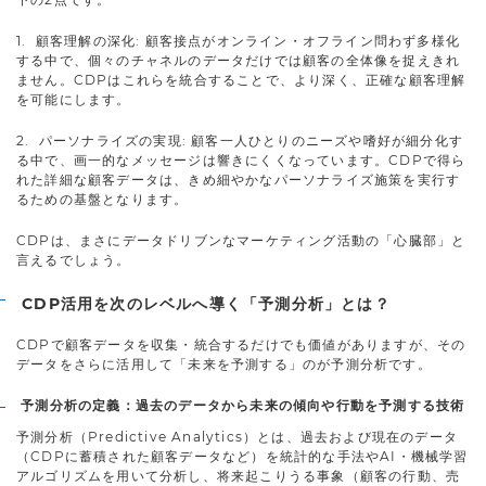
1. 顧客理解の深化: 顧客接点がオンライン・オフライン問わず多様化
する中で、個々のチャネルのデータだけでは顧客の全体像を捉えきれ
ません。CDPはこれらを統合することで、より深く、正確な顧客理解
を可能にします。
2. パーソナライズの実現: 顧客一人ひとりのニーズや嗜好が細分化す
る中で、画一的なメッセージは響きにくくなっています。CDPで得ら
れた詳細な顧客データは、きめ細やかなパーソナライズ施策を実行す
るための基盤となります。
CDPは、まさにデータドリブンなマーケティング活動の「心臓部」と
言えるでしょう。
CDP活用を次のレベルへ導く「予測分析」とは？
CDPで顧客データを収集・統合するだけでも価値がありますが、その
データをさらに活用して「未来を予測する」のが予測分析です。
予測分析の定義：過去のデータから未来の傾向や行動を予測する技術
予測分析（Predictive Analytics）とは、過去および現在のデータ
（CDPに蓄積された顧客データなど）を統計的な手法やAI・機械学習
アルゴリズムを用いて分析し、将来起こりうる事象（顧客の行動、売