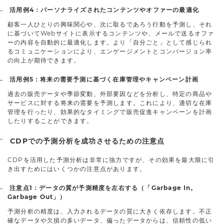
活用例4：パーソナライズされたコンテンツやオファーの最適化
顧客一人ひとりの興味関心や、次に取るであろう行動を予測し、それ
に基づいてWebサイトに表示するコンテンツや、メールで送るオファ
ーの内容を自動的に最適化します。より「自分ごと」として感じられ
るコミュニケーションにより、エンゲージメントとコンバージョン率
の向上が期待できます。
活用例5：将来の需要予測に基づく在庫管理やキャンペーン計画
過去の販売データや季節変動、外部要因などを分析し、特定の商品や
サービスに対する将来の需要を予測します。これにより、適切な在庫
管理を行ったり、効果的なタイミングで販売促進キャンペーンを計画
したりすることができます。
CDPでの予測分析を成功させるための注意点
CDPを活用した予測分析は非常に強力ですが、その効果を最大限に引
き出すためにはいくつかの注意点があります。
注意点1：データの質が予測精度を左右する（「Garbage In,
Garbage Out」）
予測分析の精度は、入力されるデータの質に大きく依存します。不正
確なデータや欠損の多いデータ、偏ったデータからは、信頼性の低い