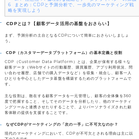
6
まとめ：CDPと予測分析で、一歩先のマーケティング戦
略を実現しよう
CDPとは？【顧客データ活用の基盤をおさらい】
まず、予測分析の土台となるCDPについて簡単におさらいしましょ
う。
CDP（カスタマーデータプラットフォーム）の基本定義と役割
CDP（Customer Data Platform）とは、企業が保有する様々な
顧客データ（Webサイトの行動履歴、購買履歴、アプリ利用状況、問
い合わせ履歴、店舗での購入データなど）を収集・統合し、顧客一人
ひとりを中心としたデータ基盤を構築するためのプラットフォームで
す。
主な役割は、散在する顧客データを一元管理し、顧客の全体像を360
度で把握すること、そしてそのデータを分析したり、他のマーケティ
ングツールと連携させたりすることで、よりパーソナライズされた顧
客体験の提供を支援することです。
なぜCDPがマーケティングの「次の一手」に不可欠なのか？
現代のマーケティングにおいて、CDPが不可欠とされる理由は主に以
下の2点です。