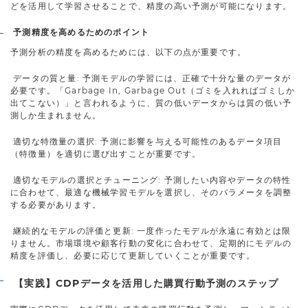
どを活用して学習させることで、精度の高い予測が可能になります。
予測精度を高めるためのポイント
予測分析の精度を高めるためには、以下の点が重要です。
データの質と量: 予測モデルの学習には、正確で十分な量のデータが
必要です。「Garbage In, Garbage Out（ゴミを入れればゴミしか
出てこない）」と言われるように、質の低いデータからは質の低い予
測しか生まれません。
適切な特徴量の選択: 予測に影響を与える可能性のあるデータ項目
（特徴量）を適切に選び出すことが重要です。
適切なモデルの選択とチューニング: 予測したい内容やデータの特性
に合わせて、最適な機械学習モデルを選択し、そのパラメータを調整
する必要があります。
継続的なモデルの評価と更新: 一度作ったモデルが永遠に有効とは限
りません。市場環境や顧客行動の変化に合わせて、定期的にモデルの
精度を評価し、必要に応じて更新していくことが重要です。
【実践】CDPデータを活用した購買行動予測のステップ