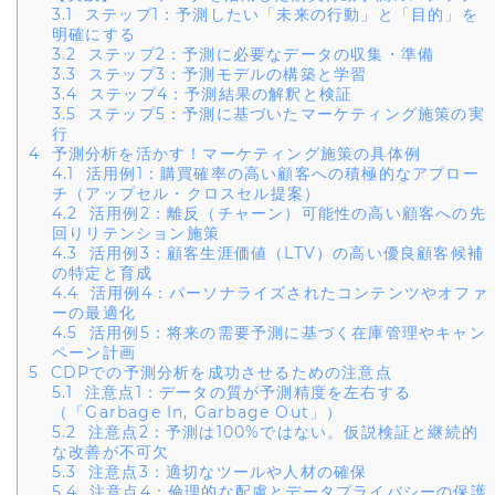
3.1
ステップ1：予測したい「未来の行動」と「目的」を
明確にする
3.2
ステップ2：予測に必要なデータの収集・準備
3.3
ステップ3：予測モデルの構築と学習
3.4
ステップ4：予測結果の解釈と検証
3.5
ステップ5：予測に基づいたマーケティング施策の実
行
4
予測分析を活かす！マーケティング施策の具体例
4.1
活用例1：購買確率の高い顧客への積極的なアプロー
チ（アップセル・クロスセル提案）
4.2
活用例2：離反（チャーン）可能性の高い顧客への先
回りリテンション施策
4.3
活用例3：顧客生涯価値（LTV）の高い優良顧客候補
の特定と育成
4.4
活用例4：パーソナライズされたコンテンツやオファ
ーの最適化
4.5
活用例5：将来の需要予測に基づく在庫管理やキャン
ペーン計画
5
CDPでの予測分析を成功させるための注意点
5.1
注意点1：データの質が予測精度を左右する
（「Garbage In, Garbage Out」）
5.2
注意点2：予測は100%ではない。仮説検証と継続的
な改善が不可欠
5.3
注意点3：適切なツールや人材の確保
5.4
注意点4：倫理的な配慮とデータプライバシーの保護