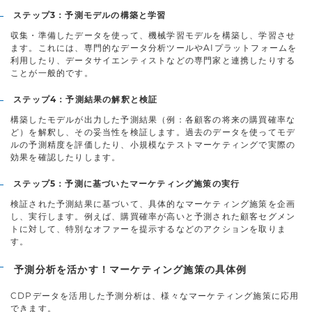
ステップ3：予測モデルの構築と学習
収集・準備したデータを使って、機械学習モデルを構築し、学習させ
ます。これには、専門的なデータ分析ツールやAIプラットフォームを
利用したり、データサイエンティストなどの専門家と連携したりする
ことが一般的です。
ステップ4：予測結果の解釈と検証
構築したモデルが出力した予測結果（例：各顧客の将来の購買確率な
ど）を解釈し、その妥当性を検証します。過去のデータを使ってモデ
ルの予測精度を評価したり、小規模なテストマーケティングで実際の
効果を確認したりします。
ステップ5：予測に基づいたマーケティング施策の実行
検証された予測結果に基づいて、具体的なマーケティング施策を企画
し、実行します。例えば、購買確率が高いと予測された顧客セグメン
トに対して、特別なオファーを提示するなどのアクションを取りま
す。
予測分析を活かす！マーケティング施策の具体例
CDPデータを活用した予測分析は、様々なマーケティング施策に応用
できます。