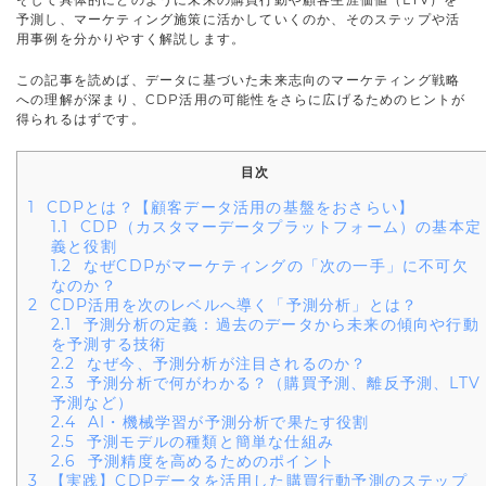
予測し、マーケティング施策に活かしていくのか、そのステップや活
用事例を分かりやすく解説します。
この記事を読めば、データに基づいた未来志向のマーケティング戦略
への理解が深まり、CDP活用の可能性をさらに広げるためのヒントが
得られるはずです。
目次
1
CDPとは？【顧客データ活用の基盤をおさらい】
1.1
CDP（カスタマーデータプラットフォーム）の基本定
義と役割
1.2
なぜCDPがマーケティングの「次の一手」に不可欠
なのか？
2
CDP活用を次のレベルへ導く「予測分析」とは？
2.1
予測分析の定義：過去のデータから未来の傾向や行動
を予測する技術
2.2
なぜ今、予測分析が注目されるのか？
2.3
予測分析で何がわかる？（購買予測、離反予測、LTV
予測など）
2.4
AI・機械学習が予測分析で果たす役割
2.5
予測モデルの種類と簡単な仕組み
2.6
予測精度を高めるためのポイント
3
【実践】CDPデータを活用した購買行動予測のステップ