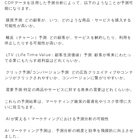
CDPデータを活用した予測分析によって、以下のようなことが予測可
能になります。
購買予測: どの顧客が、いつ、どのような商品・サービスを購入する
可能性が高いか。
離反（チャーン）予測: どの顧客が、サービスを解約したり、利用を
停止したりする可能性が高いか。
LTV（Life Time Value：顧客生涯価値）予測: 顧客が将来にわたっ
て企業にもたらす総利益はどれくらいか。
クリック予測/コンバージョン予測: どの広告クリエイティブやコンテ
ンツがクリックされやすいか、コンバージョンに繋がりやすいか。
需要予測:特定の商品やサービスに対する将来の需要はどれくらいか。
これらの予測結果は、マーケティング施策の最適化やリスク管理に大
いに役立ちます。
AIが変える！マーケティングにおける予測分析の可能性
AI マーケティング予測は、予測分析の精度と効率を飛躍的に向上させ
ました。