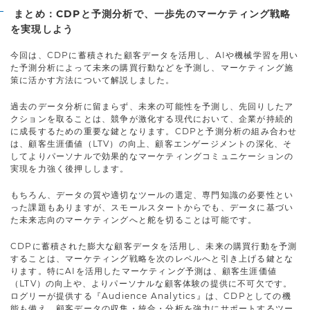
まとめ：CDPと予測分析で、一歩先のマーケティング戦略
を実現しよう
今回は、CDPに蓄積された顧客データを活用し、AIや機械学習を用い
た予測分析によって未来の購買行動などを予測し、マーケティング施
策に活かす方法について解説しました。
過去のデータ分析に留まらず、未来の可能性を予測し、先回りしたア
クションを取ることは、競争が激化する現代において、企業が持続的
に成長するための重要な鍵となります。CDPと予測分析の組み合わせ
は、顧客生涯価値（LTV）の向上、顧客エンゲージメントの深化、そ
してよりパーソナルで効果的なマーケティングコミュニケーションの
実現を力強く後押しします。
もちろん、データの質や適切なツールの選定、専門知識の必要性とい
った課題もありますが、スモールスタートからでも、データに基づい
た未来志向のマーケティングへと舵を切ることは可能です。
CDPに蓄積された膨大な顧客データを活用し、未来の購買行動を予測
することは、マーケティング戦略を次のレベルへと引き上げる鍵とな
ります。特にAIを活用したマーケティング予測は、顧客生涯価値
（LTV）の向上や、よりパーソナルな顧客体験の提供に不可欠です。
ログリーが提供する『Audience Analytics』は、CDPとしての機
能も備え、顧客データの収集・統合・分析を強力にサポートするツー