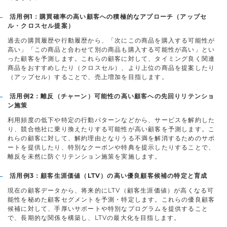
活用例1：購買確率の高い顧客への積極的なアプローチ（アップセ
ル・クロスセル提案）
過去の購買履歴や行動履歴から、「次にこの商品を購入する可能性が
高い」「この商品と合わせて別の商品も購入する可能性が高い」とい
った顧客を予測します。これらの顧客に対して、タイミング良く関連
商品をおすすめしたり（クロスセル）、より上位の商品を提案したり
（アップセル）することで、売上増加を目指します。
活用例2：離反（チャーン）可能性の高い顧客への先回りリテンショ
ン施策
利用頻度の低下や特定の行動パターンなどから、サービスを解約した
り、競合他社に乗り換えたりする可能性が高い顧客を予測します。こ
れらの顧客に対して、解約理由となりうる不満を解消するためのサポ
ートを提供したり、特別なクーポンや特典を提示したりすることで、
離反を未然に防ぐリテンション施策を実施します。
活用例3：顧客生涯価値（LTV）の高い優良顧客候補の特定と育成
現在の顧客データから、将来的にLTV（顧客生涯価値）が高くなる可
能性を秘めた顧客セグメントを予測・特定します。これらの優良顧客
候補に対して、手厚いサポートや特別なプログラムを提供すること
で、長期的な関係を構築し、LTVの最大化を目指します。