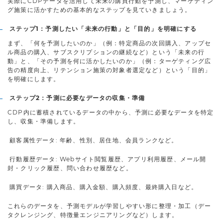
実際にCDPデータを活用して未来の購買行動を予測し、マーケティン
グ施策に活かすための基本的なステップを見ていきましょう。
ステップ1：予測したい「未来の行動」と「目的」を明確にする
まず、「何を予測したいのか」（例：特定商品の次回購入、アップセ
ル商品の購入、サブスクリプションの継続など）という「未来の行
動」と、「その予測を何に活かしたいのか」（例：ターゲティング広
告の精度向上、リテンション施策の対象者選定など）という「目的」
を明確にします。
ステップ2：予測に必要なデータの収集・準備
CDP内に蓄積されているデータの中から、予測に必要なデータを特定
し、収集・準備します。
顧客属性データ: 年齢、性別、居住地、会員ランクなど。
行動履歴データ: Webサイト閲覧履歴、アプリ利用履歴、メール開
封・クリック履歴、問い合わせ履歴など。
購買データ: 購入商品、購入金額、購入頻度、最終購入日など。
これらのデータを、予測モデルが学習しやすい形に整理・加工（デー
タクレンジング、特徴量エンジニアリングなど）します。