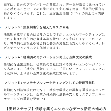
顧客は、自分のプライバシーが尊重され、データが適切に扱われてい
ると感じることで、その企業に対して安心感を抱き、長期的な関係を
築きやすくなります。これは、顧客生涯価値（LTV）の向上にも貢献
します。
メリット3：法規制遵守を超えたリスク回避
法規制を遵守するのは当然のことですが、エシカルマーケティングは
それを超えた自主的な倫理基準を持つことを意味します。これによ
り、将来的な法改正や社会的な要請の変化にも対応しやすくなり、レ
ピュテーションリスクを低減できます。
メリット4：従業員のモチベーション向上と企業文化の醸成
倫理的な企業活動は、従業員の自社に対する誇りやエンゲージメント
を高めます。「社会に貢献している」「正しいことをしている」とい
う意識が、より良い企業文化の醸成に繋がります。
メリット5：サステナブルマーケティングとしての持続可能性
短期的な利益追求だけでなく、社会や環境との調和を重視するエシカ
ルマーケティングは、企業の持続的な成長を支えるサステナブルマー
ケティングの重要な要素です。
【実践ステップ】信頼を築くエシカルなデータ活用の進め方