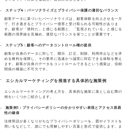
ステップ4：パーソナライズとプライバシー保護の適切なバランス
顧客データに基づいたパーソナライズは、顧客体験を向上させる一方
で、行き過ぎるとプライバシー侵害と受け取られる可能性がありま
す。顧客が「便利だ」と感じる範囲と、「監視されている」と感じる
範囲の境界線を見極め、適切なバランスを保つことが重要です。
ステップ5：顧客へのデータコントロール権の提供
顧客が自身のデータに対して、開示、訂正、削除、利用停止などを求
める権利を保障し、その要求に迅速かつ誠実に対応できる体制を整え
ます。顧客が自身のデータをコントロールできるという感覚は、信頼
関係の構築に不可欠です。
エシカルマーケティングを推進する具体的な施策例
エシカルマーケティングの考え方を、具体的な施策に落とし込む際の
例をいくつかご紹介します。
施策例1：プライバシーポリシーの分かりやすい表現とアクセス容易
性の確保
法律用語が多くなりがちなプライバシーポリシーを、図やイラストを
用いるなどして、誰にでも理解しやすい言葉と形式で提供します。ま