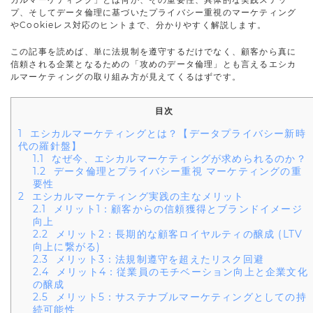
プ、そしてデータ倫理に基づいたプライバシー重視のマーケティング
やCookieレス対応のヒントまで、分かりやすく解説します。
この記事を読めば、単に法規制を遵守するだけでなく、顧客から真に
信頼される企業となるための「攻めのデータ倫理」とも言えるエシカ
ルマーケティングの取り組み方が見えてくるはずです。
目次
1
エシカルマーケティングとは？【データプライバシー新時
代の羅針盤】
1.1
なぜ今、エシカルマーケティングが求められるのか？
1.2
データ倫理とプライバシー重視 マーケティングの重
要性
2
エシカルマーケティング実践の主なメリット
2.1
メリット1：顧客からの信頼獲得とブランドイメージ
向上
2.2
メリット2：長期的な顧客ロイヤルティの醸成 (LTV
向上に繋がる)
2.3
メリット3：法規制遵守を超えたリスク回避
2.4
メリット4：従業員のモチベーション向上と企業文化
の醸成
2.5
メリット5：サステナブルマーケティングとしての持
続可能性