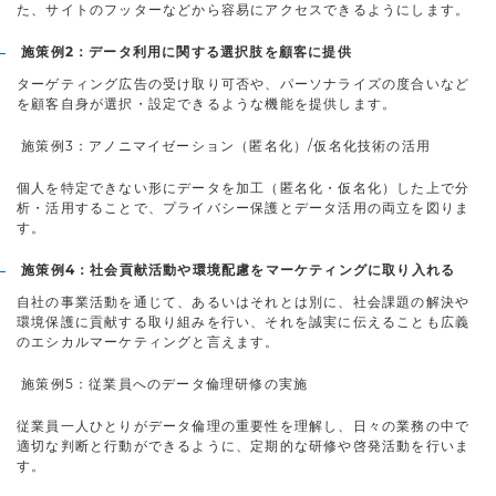
た、サイトのフッターなどから容易にアクセスできるようにします。
施策例2：データ利用に関する選択肢を顧客に提供
ターゲティング広告の受け取り可否や、パーソナライズの度合いなど
を顧客自身が選択・設定できるような機能を提供します。
施策例3：アノニマイゼーション（匿名化）/仮名化技術の活用
個人を特定できない形にデータを加工（匿名化・仮名化）した上で分
析・活用することで、プライバシー保護とデータ活用の両立を図りま
す。
施策例4：社会貢献活動や環境配慮をマーケティングに取り入れる
自社の事業活動を通じて、あるいはそれとは別に、社会課題の解決や
環境保護に貢献する取り組みを行い、それを誠実に伝えることも広義
のエシカルマーケティングと言えます。
施策例5：従業員へのデータ倫理研修の実施
従業員一人ひとりがデータ倫理の重要性を理解し、日々の業務の中で
適切な判断と行動ができるように、定期的な研修や啓発活動を行いま
す。