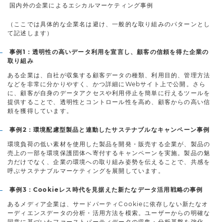
国内外の企業によるエシカルマーケティング事例
（ここでは具体的な企業名は避け、一般的な取り組みのパターンとし
て記述します）
事例1：透明性の高いデータ利用を宣言し、顧客の信頼を得た企業の
取り組み
ある企業は、自社が収集する顧客データの種類、利用目的、管理方法
などを非常に分かりやすく、かつ詳細にWebサイト上で公開。さら
に、顧客が自身のデータアクセスや利用停止を簡単に行えるツールを
提供することで、透明性とコントロール性を高め、顧客からの高い信
頼を獲得しています。
事例2：環境配慮型製品と連動したサステナブルなキャンペーン事例
環境負荷の低い素材を使用した製品を開発・販売する企業が、製品の
売上の一部を環境保護団体へ寄付するキャンペーンを実施。製品の魅
力だけでなく、企業の環境への取り組み姿勢を伝えることで、共感を
呼ぶサステナブルマーケティングを展開しています。
事例3：Cookieレス時代を見据えた新たなデータ活用戦略の事例
あるメディア企業は、サードパーティCookieに依存しない新たなオ
ーディエンスデータの分析・活用方法を模索。ユーザーからの明確な
同意に基づいたファーストパーティデータの収集・分析基盤を強化