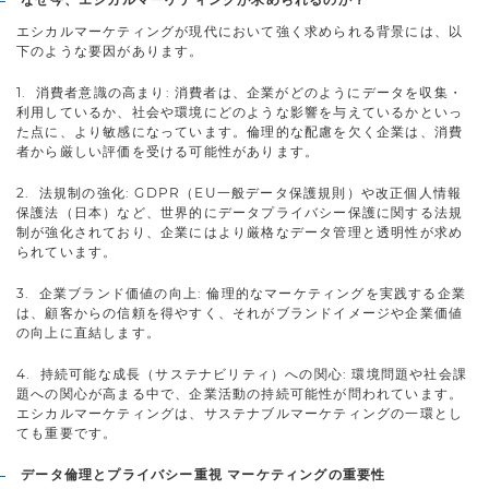
エシカルマーケティングが現代において強く求められる背景には、以
下のような要因があります。
1. 消費者意識の高まり: 消費者は、企業がどのようにデータを収集・
利用しているか、社会や環境にどのような影響を与えているかといっ
た点に、より敏感になっています。倫理的な配慮を欠く企業は、消費
者から厳しい評価を受ける可能性があります。
2. 法規制の強化: GDPR（EU一般データ保護規則）や改正個人情報
保護法（日本）など、世界的にデータプライバシー保護に関する法規
制が強化されており、企業にはより厳格なデータ管理と透明性が求め
られています。
3. 企業ブランド価値の向上: 倫理的なマーケティングを実践する企業
は、顧客からの信頼を得やすく、それがブランドイメージや企業価値
の向上に直結します。
4. 持続可能な成長（サステナビリティ）への関心: 環境問題や社会課
題への関心が高まる中で、企業活動の持続可能性が問われています。
エシカルマーケティングは、サステナブルマーケティングの一環とし
ても重要です。
データ倫理とプライバシー重視 マーケティングの重要性