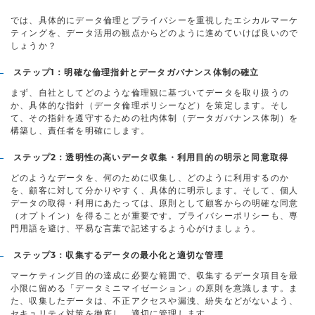
では、具体的にデータ倫理とプライバシーを重視したエシカルマーケ
ティングを、データ活用の観点からどのように進めていけば良いので
しょうか？
ステップ1：明確な倫理指針とデータガバナンス体制の確立
まず、自社としてどのような倫理観に基づいてデータを取り扱うの
か、具体的な指針（データ倫理ポリシーなど）を策定します。そし
て、その指針を遵守するための社内体制（データガバナンス体制）を
構築し、責任者を明確にします。
ステップ2：透明性の高いデータ収集・利用目的の明示と同意取得
どのようなデータを、何のために収集し、どのように利用するのか
を、顧客に対して分かりやすく、具体的に明示します。そして、個人
データの取得・利用にあたっては、原則として顧客からの明確な同意
（オプトイン）を得ることが重要です。プライバシーポリシーも、専
門用語を避け、平易な言葉で記述するよう心がけましょう。
ステップ3：収集するデータの最小化と適切な管理
マーケティング目的の達成に必要な範囲で、収集するデータ項目を最
小限に留める「データミニマイゼーション」の原則を意識します。ま
た、収集したデータは、不正アクセスや漏洩、紛失などがないよう、
セキュリティ対策を徹底し、適切に管理します。