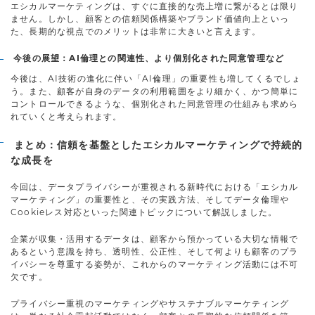
エシカルマーケティングは、すぐに直接的な売上増に繋がるとは限り
ません。しかし、顧客との信頼関係構築やブランド価値向上といっ
た、長期的な視点でのメリットは非常に大きいと言えます。
今後の展望：AI倫理との関連性、より個別化された同意管理など
今後は、AI技術の進化に伴い「AI倫理」の重要性も増してくるでしょ
う。また、顧客が自身のデータの利用範囲をより細かく、かつ簡単に
コントロールできるような、個別化された同意管理の仕組みも求めら
れていくと考えられます。
まとめ：信頼を基盤としたエシカルマーケティングで持続的
な成長を
今回は、データプライバシーが重視される新時代における「エシカル
マーケティング」の重要性と、その実践方法、そしてデータ倫理や
Cookieレス対応といった関連トピックについて解説しました。
企業が収集・活用するデータは、顧客から預かっている大切な情報で
あるという意識を持ち、透明性、公正性、そして何よりも顧客のプラ
イバシーを尊重する姿勢が、これからのマーケティング活動には不可
欠です。
プライバシー重視のマーケティングやサステナブルマーケティング