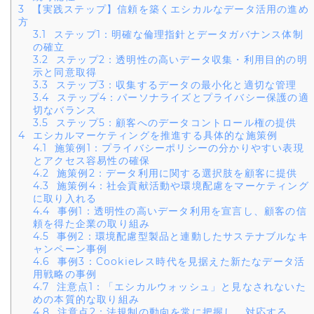
3
【実践ステップ】信頼を築くエシカルなデータ活用の進め
方
3.1
ステップ1：明確な倫理指針とデータガバナンス体制
の確立
3.2
ステップ2：透明性の高いデータ収集・利用目的の明
示と同意取得
3.3
ステップ3：収集するデータの最小化と適切な管理
3.4
ステップ4：パーソナライズとプライバシー保護の適
切なバランス
3.5
ステップ5：顧客へのデータコントロール権の提供
4
エシカルマーケティングを推進する具体的な施策例
4.1
施策例1：プライバシーポリシーの分かりやすい表現
とアクセス容易性の確保
4.2
施策例2：データ利用に関する選択肢を顧客に提供
4.3
施策例4：社会貢献活動や環境配慮をマーケティング
に取り入れる
4.4
事例1：透明性の高いデータ利用を宣言し、顧客の信
頼を得た企業の取り組み
4.5
事例2：環境配慮型製品と連動したサステナブルなキ
ャンペーン事例
4.6
事例3：Cookieレス時代を見据えた新たなデータ活
用戦略の事例
4.7
注意点1：「エシカルウォッシュ」と見なされないた
めの本質的な取り組み
4.8
注意点2：法規制の動向を常に把握し、対応する