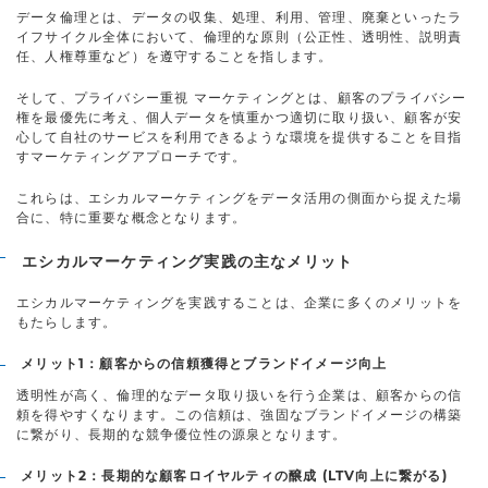
データ倫理とは、データの収集、処理、利用、管理、廃棄といったラ
イフサイクル全体において、倫理的な原則（公正性、透明性、説明責
任、人権尊重など）を遵守することを指します。
そして、プライバシー重視 マーケティングとは、顧客のプライバシー
権を最優先に考え、個人データを慎重かつ適切に取り扱い、顧客が安
心して自社のサービスを利用できるような環境を提供することを目指
すマーケティングアプローチです。
これらは、エシカルマーケティングをデータ活用の側面から捉えた場
合に、特に重要な概念となります。
エシカルマーケティング実践の主なメリット
エシカルマーケティングを実践することは、企業に多くのメリットを
もたらします。
メリット1：顧客からの信頼獲得とブランドイメージ向上
透明性が高く、倫理的なデータ取り扱いを行う企業は、顧客からの信
頼を得やすくなります。この信頼は、強固なブランドイメージの構築
に繋がり、長期的な競争優位性の源泉となります。
メリット2：長期的な顧客ロイヤルティの醸成 (LTV向上に繋がる)