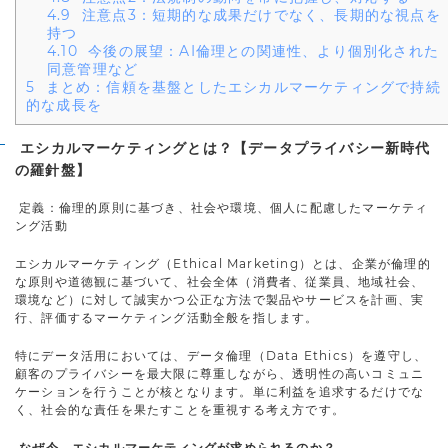
4.9
注意点3：短期的な成果だけでなく、長期的な視点を
持つ
4.10
今後の展望：AI倫理との関連性、より個別化された
同意管理など
5
まとめ：信頼を基盤としたエシカルマーケティングで持続
的な成長を
エシカルマーケティングとは？【データプライバシー新時代
の羅針盤】
定義：倫理的原則に基づき、社会や環境、個人に配慮したマーケティ
ング活動
エシカルマーケティング（Ethical Marketing）とは、企業が倫理的
な原則や道徳観に基づいて、社会全体（消費者、従業員、地域社会、
環境など）に対して誠実かつ公正な方法で製品やサービスを計画、実
行、評価するマーケティング活動全般を指します。
特にデータ活用においては、データ倫理（Data Ethics）を遵守し、
顧客のプライバシーを最大限に尊重しながら、透明性の高いコミュニ
ケーションを行うことが核となります。単に利益を追求するだけでな
く、社会的な責任を果たすことを重視する考え方です。
なぜ今、エシカルマーケティングが求められるのか？