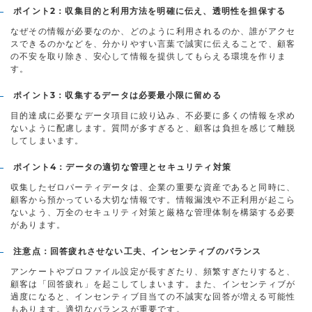
ポイント2：収集目的と利用方法を明確に伝え、透明性を担保する
なぜその情報が必要なのか、どのように利用されるのか、誰がアクセ
スできるのかなどを、分かりやすい言葉で誠実に伝えることで、顧客
の不安を取り除き、安心して情報を提供してもらえる環境を作りま
す。
ポイント3：収集するデータは必要最小限に留める
目的達成に必要なデータ項目に絞り込み、不必要に多くの情報を求め
ないように配慮します。質問が多すぎると、顧客は負担を感じて離脱
してしまいます。
ポイント4：データの適切な管理とセキュリティ対策
収集したゼロパーティデータは、企業の重要な資産であると同時に、
顧客から預かっている大切な情報です。情報漏洩や不正利用が起こら
ないよう、万全のセキュリティ対策と厳格な管理体制を構築する必要
があります。
注意点：回答疲れさせない工夫、インセンティブのバランス
アンケートやプロファイル設定が長すぎたり、頻繁すぎたりすると、
顧客は「回答疲れ」を起こしてしまいます。また、インセンティブが
過度になると、インセンティブ目当ての不誠実な回答が増える可能性
もあります。適切なバランスが重要です。