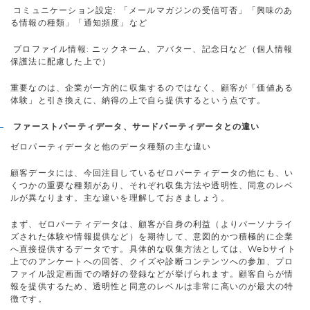
コミュニケーション設定: 「メールマガジンの受信可否」「興味のあ
る情報の種類」「通知頻度」など
プロファイル情報: ニックネーム、アバター、記念日など（個人情報
保護法に配慮した上で）
重要なのは、企業が一方的に収集するのではなく、顧客が「価値ある
体験」と引き換えに、納得の上で自ら提供するという点です。
ファーストパーティデータ、サードパーティデータとの違い
ゼロパーティデータと他のデータ種類の主な違い
顧客データには、今回注目しているゼロパーティデータの他にも、い
くつかの重要な種類があり、それぞれ収集方法や透明性、同意のレベ
ルが異なります。主な違いを理解しておきましょう。
まず、ゼロパーティデータは、顧客が自身の利益（よりパーソナライ
ズされた体験や情報提供など）を期待して、意図的かつ積極的に企業
へ直接提供するデータです。具体的な収集方法としては、Webサイト
上でのアンケートへの回答、クイズや診断コンテンツへの参加、プロ
ファイル設定画面での嗜好の登録などが挙げられます。顧客自らが情
報を提供するため、透明性と同意のレベルは非常に高いのが最大の特
徴です。