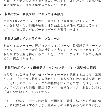
写真・アイデアなどを募集するコンテストも、楽しみながら意見や嗜
好に関するデータを収集する手段となります。
収集方法4：会員登録・プロファイル設定
会員登録時やマイページ内で、顧客自身に興味関心のあるカテゴリ
や、受け取りたい情報の種類、通知頻度などを任意で設定してもらう
ことで、質の高いゼロパーティデータを蓄積できます。
収集方法5：インタラクティブなツール
料金シミュレーター、製品カスタマイズツール、目標設定サポートツ
ールなど、ユーザーが自身の情報を入力することでパーソナライズさ
れた結果や便益を得られるツールは、ゼロパーティデータ収集と価値
提供を両立できます。
収集時のポイント：価値提供（インセンティブ）と透明性の確保
繰り返しになりますが、ゼロパーティデータを収集する上で最も重要
なのは、「データを提供する代わりに、顧客が何らかの価値を得られ
る」というギブアンドテイクの関係性を築くことです。それは、パー
ソナライズされた情報、限定オファー、便利なツール、あるいは単に
「楽しい体験」かもしれません。
そして、収集するデータの種類、利用目的、管理方法などを明確に伝
え、透明性を確保することが、顧客からの信頼を得るための大前提と