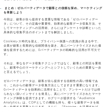
まとめ：ゼロパーティデータで顧客との信頼を深め、マーケティング
を革新しよう
今回は、顧客が自ら提供する貴重な情報である「ゼロパーティデー
タ」について、その定義や重要性、効果的な顧客データ収集方法、そ
してマーケティングへの活用術、さらにはアンケートや診断といった
具体的な収集手法のポイントまでを解説しました。
Cookieレス時代を迎え、プライバシー保護への意識が高まる中で、
企業が顧客と長期的な信頼関係を築き、真にパーソナライズされた価
値を提供するためには、0パーティデータの戦略的な活用が不可欠で
す。
それは、単なるデータ収集テクニックではなく、顧客との対話を重視
し、顧客中心のマーケティングへとシフトしていくための重要な一歩
と言えるでしょう。
ゼロパーティデータは、顧客が自ら提供する信頼性の高い情報であ
り、これからの顧客データ収集方法としてますます重要になります。
0パーティデータを効果的に活用することで、アンケートだけでは得
られない深いインサイトを発見し、真にパーソナライズされたマーケ
ティング体験を提供できます。ログリーが提供する『Audience
Analytics』は、CDPとしての機能も持ち、様々な顧客データを統
合・分析する基盤となります。さらに、『Engage』を活用すれば、