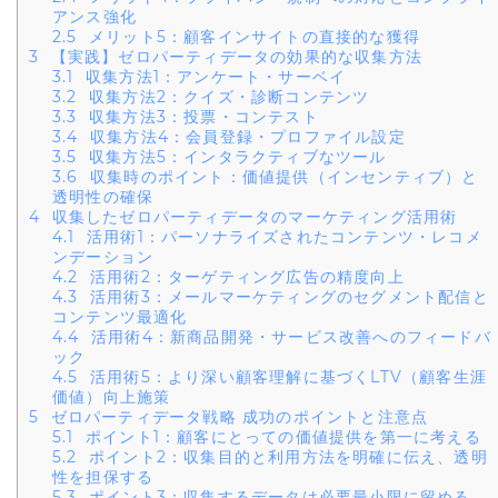
アンス強化
2.5
メリット5：顧客インサイトの直接的な獲得
3
【実践】ゼロパーティデータの効果的な収集方法
3.1
収集方法1：アンケート・サーベイ
3.2
収集方法2：クイズ・診断コンテンツ
3.3
収集方法3：投票・コンテスト
3.4
収集方法4：会員登録・プロファイル設定
3.5
収集方法5：インタラクティブなツール
3.6
収集時のポイント：価値提供（インセンティブ）と
透明性の確保
4
収集したゼロパーティデータのマーケティング活用術
4.1
活用術1：パーソナライズされたコンテンツ・レコメ
ンデーション
4.2
活用術2：ターゲティング広告の精度向上
4.3
活用術3：メールマーケティングのセグメント配信と
コンテンツ最適化
4.4
活用術4：新商品開発・サービス改善へのフィードバ
ック
4.5
活用術5：より深い顧客理解に基づくLTV（顧客生涯
価値）向上施策
5
ゼロパーティデータ戦略 成功のポイントと注意点
5.1
ポイント1：顧客にとっての価値提供を第一に考える
5.2
ポイント2：収集目的と利用方法を明確に伝え、透明
性を担保する
5.3
ポイント3：収集するデータは必要最小限に留める