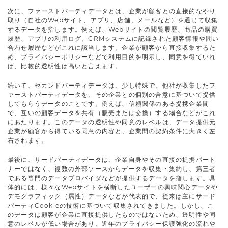
次に、ファーストパーティデータとは、企業が顧客との直接的なやり
取り（自社のWebサイト、アプリ、店舗、メールなど）を通じて収集
するデータを指します。例えば、Webサイトの閲覧履歴、商品の購買
履歴、アプリの利用ログ、CRMシステムに記録された顧客情報や問い
合わせ履歴などがこれに該当します。企業が顧客から直接収集するた
め、プライバシーポリシーなどで利用目的を明示し、同意を得ていれ
ば、比較的透明性は高いと言えます。
続いて、セカンドパーティデータは、少し特殊で、他社が収集したフ
ァーストパーティデータを、その企業との個別の合意に基づいて提供
してもらうデータのことです。例えば、信頼関係のある提携企業間
で、互いの顧客データを共有（販売または交換）する場合などがこれ
にあたります。このデータの透明性や同意のレベルは、データ提供元
企業が顧客から得ている同意の内容と、企業間の契約条件に大きく左
右されます。
最後に、サードパーティデータは、企業自身やその直接の提携パート
ナーではなく、複数の外部ソースからデータを収集・集約し、第三者
である専門のデータプロバイダなどが提供するデータを指します。具
体的には、様々なWebサイトを横断したユーザーの興味関心データや
デモグラフィック（属性）データなどが代表的で、従来は主にサード
パーティCookieの技術に基づいて収集されてきました。しかし、こ
のデータは顧客が企業に直接提供したものではないため、透明性や同
意のレベルが低い場合があり、近年のプライバシー保護強化の流れや