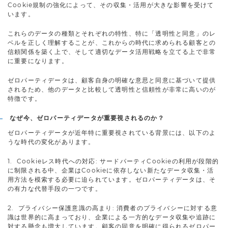
Cookie規制の強化によって、その収集・活用が大きな影響を受けて
います。
これらのデータの種類とそれぞれの特性、特に「透明性と同意」のレ
ベルを正しく理解することが、これからの時代に求められる顧客との
信頼関係を築く上で、そして適切なデータ活用戦略を立てる上で非常
に重要になります。
ゼロパーティデータは、顧客自身の明確な意思と同意に基づいて提供
されるため、他のデータと比較して透明性と信頼性が非常に高いのが
特徴です。
なぜ今、ゼロパーティデータが重要視されるのか？
ゼロパーティデータが近年特に重要視されている背景には、以下のよ
うな時代の変化があります。
1. Cookieレス時代への対応: サードパーティCookieの利用が段階的
に制限される中、企業はCookieに依存しない新たなデータ収集・活
用方法を模索する必要に迫られています。ゼロパーティデータは、そ
の有力な代替手段の一つです。
2. プライバシー保護意識の高まり: 消費者のプライバシーに対する意
識は世界的に高まっており、企業による一方的なデータ収集や追跡に
対する懸念も増大しています。顧客の同意を明確に得られるゼロパー