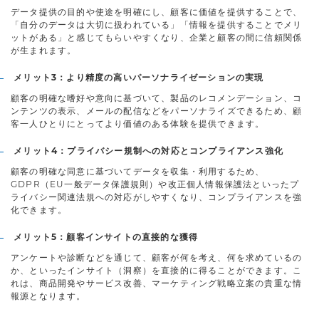
データ提供の目的や使途を明確にし、顧客に価値を提供することで、
「自分のデータは大切に扱われている」「情報を提供することでメリ
ットがある」と感じてもらいやすくなり、企業と顧客の間に信頼関係
が生まれます。
メリット3：より精度の高いパーソナライゼーションの実現
顧客の明確な嗜好や意向に基づいて、製品のレコメンデーション、コ
ンテンツの表示、メールの配信などをパーソナライズできるため、顧
客一人ひとりにとってより価値のある体験を提供できます。
メリット4：プライバシー規制への対応とコンプライアンス強化
顧客の明確な同意に基づいてデータを収集・利用するため、
GDPR（EU一般データ保護規則）や改正個人情報保護法といったプ
ライバシー関連法規への対応がしやすくなり、コンプライアンスを強
化できます。
メリット5：顧客インサイトの直接的な獲得
アンケートや診断などを通じて、顧客が何を考え、何を求めているの
か、といったインサイト（洞察）を直接的に得ることができます。こ
れは、商品開発やサービス改善、マーケティング戦略立案の貴重な情
報源となります。