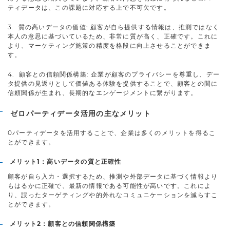
ティデータは、この課題に対応する上で不可欠です。
3. 質の高いデータの価値: 顧客が自ら提供する情報は、推測ではなく
本人の意思に基づいているため、非常に質が高く、正確です。これに
より、マーケティング施策の精度を格段に向上させることができま
す。
4. 顧客との信頼関係構築: 企業が顧客のプライバシーを尊重し、デー
タ提供の見返りとして価値ある体験を提供することで、顧客との間に
信頼関係が生まれ、長期的なエンゲージメントに繋がります。
ゼロパーティデータ活用の主なメリット
0パーティデータを活用することで、企業は多くのメリットを得るこ
とができます。
メリット1：高いデータの質と正確性
顧客が自ら入力・選択するため、推測や外部データに基づく情報より
もはるかに正確で、最新の情報である可能性が高いです。これによ
り、誤ったターゲティングや的外れなコミュニケーションを減らすこ
とができます。
メリット2：顧客との信頼関係構築