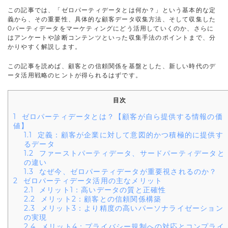
この記事では、「ゼロパーティデータとは何か？」という基本的な定
義から、その重要性、具体的な顧客データ収集方法、そして収集した
0パーティデータをマーケティングにどう活用していくのか、さらに
はアンケートや診断コンテンツといった収集手法のポイントまで、分
かりやすく解説します。
この記事を読めば、顧客との信頼関係を基盤とした、新しい時代のデ
ータ活用戦略のヒントが得られるはずです。
目次
1
ゼロパーティデータとは？【顧客が自ら提供する情報の価
値】
1.1
定義：顧客が企業に対して意図的かつ積極的に提供す
るデータ
1.2
ファーストパーティデータ、サードパーティデータと
の違い
1.3
なぜ今、ゼロパーティデータが重要視されるのか？
2
ゼロパーティデータ活用の主なメリット
2.1
メリット1：高いデータの質と正確性
2.2
メリット2：顧客との信頼関係構築
2.3
メリット3：より精度の高いパーソナライゼーション
の実現
2.4
メリット4：プライバシー規制への対応とコンプライ