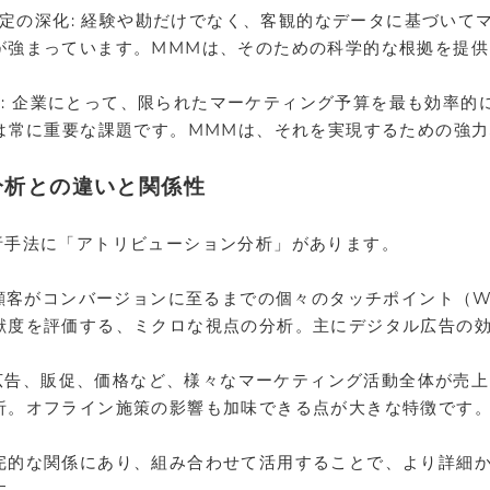
決定の深化: 経験や勘だけでなく、客観的なデータに基づいて
が強まっています。MMMは、そのための科学的な根拠を提供
要求: 企業にとって、限られたマーケティング予算を最も効率
とは常に重要な課題です。MMMは、それを実現するための強
分析との違いと関係性
析手法に「アトリビューション分析」があります。
 顧客がコンバージョンに至るまでの個々のタッチポイント（W
献度を評価する、ミクロな視点の分析。主にデジタル広告の
b広告、販促、価格など、様々なマーケティング活動全体が売
析。オフライン施策の影響も加味できる点が大きな特徴です
完的な関係にあり、組み合わせて活用することで、より詳細
す。