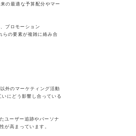
将来の最適な予算配分やマー
e）、プロモーション
これらの要素が複雑に絡み合
告以外のマーケティング活動
互いにどう影響し合っている
断したユーザー追跡やパーソナ
性が高まっています。