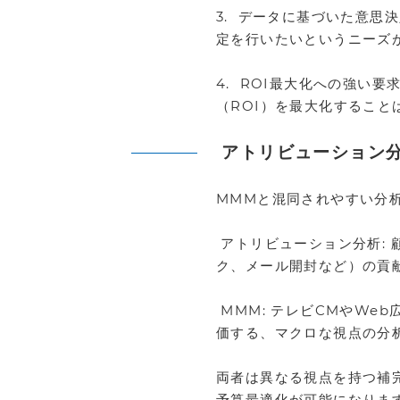
3. データに基づいた意思
定を行いたいというニーズ
4. ROI最大化への強い
（ROI）を最大化するこ
アトリビューション
MMMと混同されやすい分
アトリビューション分析:
ク、メール開封など）の貢
MMM: テレビCMやWe
価する、マクロな視点の分
両者は異なる視点を持つ補
予算最適化が可能になりま