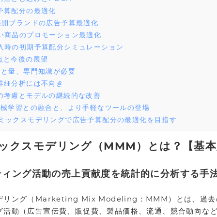
予算配分の最適化
展開ブランドの広告予算最適化
い商品のプロモーション最適化
入時の初期予算配分シミュレーション
点と今後の展望
質と量、専門知識が必要
詳細分析には不向き
の考慮とモデルの継続的な改善
機械学習との融合と、より手軽なツールの登場
ミックスモデリングで広告予算配分の最適化を目指す
ックスモデリング（MMM）とは？【基本
ティング活動の売上貢献度を統計的に分析する手
ング（Marketing Mix Modeling：MMM）とは、
グ活動（広告宣伝費、販促費、製品価格、流通、競合動向な