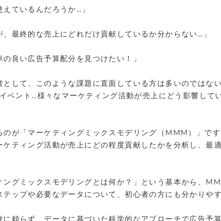
使えているんだろうか…」
が、最終的な売上にどれだけ貢献しているか分からない…」
率の良い広告予算配分を見つけたい！」
者として、このような課題に直面している方は多いのではない
促イベント…様々なマーケティング活動が売上にどう影響して
るのが「マーケティングミックスモデリング（MMM）」です
ーケティング活動が売上にどの程度貢献したかを分析し、最
。
ィングミックスモデリングとは何か？」という基本から、MM
ステップや必要なデータについて、初心者の方にも分かりや
験に頼らず、データに基づいた科学的なアプローチで広告予