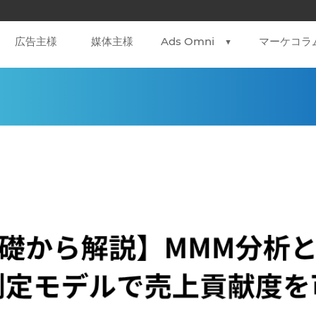
広告主様
媒体主様
Ads Omni ▼
マーケコラ