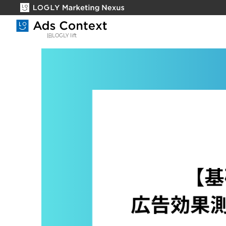
旧LOGLY lift