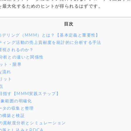
）を最大化するためのヒントが得られるはずです。
目次
デリング（MMM）とは？【基本定義と重要性】
ティング活動の売上貢献度を統計的に分析する手法
要視されるのか？
分析との違いと関係性
ット・限界
な流れ
リット
点
目指す【MMM実践ステップ】
対象範囲の明確化
ータの収集と整理
の構築と検証
の貢献度分析とシミュレーション
落とし込みとPDCA