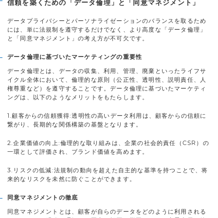
信頼を築くための「データ倫理」と「同意マネジメント」
データプライバシーとパーソナライゼーションのバランスを取るため
には、単に法規制を遵守するだけでなく、より高度な「データ倫理」
と「同意マネジメント」の考え方が不可欠です。
データ倫理に基づいたマーケティングの重要性
データ倫理とは、データの収集、利用、管理、廃棄といったライフサ
イクル全体において、倫理的な原則（公正性、透明性、説明責任、人
権尊重など）を遵守することです。データ倫理に基づいたマーケティ
ングは、以下のようなメリットをもたらします。
1.顧客からの信頼獲得:透明性の高いデータ利用は、顧客からの信頼に
繋がり、長期的な関係構築の基盤となります。
2.企業価値の向上:倫理的な取り組みは、企業の社会的責任（CSR）の
一環として評価され、ブランド価値を高めます。
3.リスクの低減:法規制の動向を超えた自主的な基準を持つことで、将
来的なリスクを未然に防ぐことができます。
同意マネジメントの徹底
同意マネジメントとは、顧客が自らのデータをどのように利用される