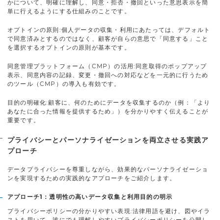
かについて、明確に理解し、同意・拒否・撤回といった意思表示を簡
単に行えるようにする仕組みのことです。
オプトインの原則:個人データの収集・利用にあたっては、デフォルト
で同意済みとするのではなく、顧客が自らの意思で「同意する」こと
を選択するオプトインの原則が基本です。
同意管理プラットフォーム（CMP）の活用:同意取得のポップアップ
表示、同意内容の記録、変更・撤回への対応などを一元的に行うため
のツール（CMP）の導入も有効です。
目的の明確化:顧客に、何のためにデータを収集するのか（例：「より
あなたに合った情報を提供するため」）を分かりやすく伝えることが
重要です。
プライバシーとパーソナライゼーションを両立させる実践ア
プローチ
データプライバシーを尊重しながら、効果的なパーソナライゼーショ
ンを実現するための実践的なアプローチをご紹介します。
アプローチ1：透明性の高いデータ収集と利用目的の明示
プライバシーポリシーの分かりやすい表現:法律用語を避け、図やイラ
ストを用いて、誰にでも理解しやすいプライバシーポリシーを公開し