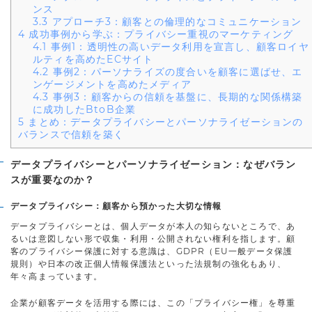
ンス
3.3
アプローチ3：顧客との倫理的なコミュニケーション
4
成功事例から学ぶ：プライバシー重視のマーケティング
4.1
事例1：透明性の高いデータ利用を宣言し、顧客ロイヤ
ルティを高めたECサイト
4.2
事例2：パーソナライズの度合いを顧客に選ばせ、エ
ンゲージメントを高めたメディア
4.3
事例3：顧客からの信頼を基盤に、長期的な関係構築
に成功したBtoB企業
5
まとめ：データプライバシーとパーソナライゼーションの
バランスで信頼を築く
データプライバシーとパーソナライゼーション：なぜバラン
スが重要なのか？
データプライバシー：顧客から預かった大切な情報
データプライバシーとは、個人データが本人の知らないところで、あ
るいは意図しない形で収集・利用・公開されない権利を指します。顧
客のプライバシー保護に対する意識は、GDPR（EU一般データ保護
規則）や日本の改正個人情報保護法といった法規制の強化もあり、
年々高まっています。
企業が顧客データを活用する際には、この「プライバシー権」を尊重