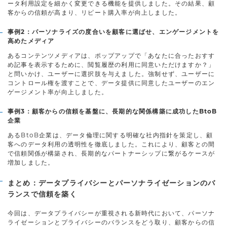
ータ利用設定を細かく変更できる機能を提供しました。その結果、顧
客からの信頼が高まり、リピート購入率が向上しました。
事例2：パーソナライズの度合いを顧客に選ばせ、エンゲージメントを
高めたメディア
あるコンテンツメディアは、ポップアップで「あなたに合ったおすす
め記事を表示するために、閲覧履歴の利用に同意いただけますか？」
と問いかけ、ユーザーに選択肢を与えました。強制せず、ユーザーに
コントロール権を渡すことで、データ提供に同意したユーザーのエン
ゲージメント率が向上しました。
事例3：顧客からの信頼を基盤に、長期的な関係構築に成功したBtoB
企業
あるBtoB企業は、データ倫理に関する明確な社内指針を策定し、顧
客へのデータ利用の透明性を徹底しました。これにより、顧客との間
で信頼関係が構築され、長期的なパートナーシップに繋がるケースが
増加しました。
まとめ：データプライバシーとパーソナライゼーションのバ
ランスで信頼を築く
今回は、データプライバシーが重視される新時代において、パーソナ
ライゼーションとプライバシーのバランスをどう取り、顧客からの信