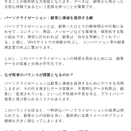
することが絶対的な大前提となります。データは、顧客から預かった
大切な情報であるという意識を持つことが重要です。
パーソナライゼーション：顧客に価値を提供する鍵
パーソナライゼーションとは、顧客一人ひとりの興味関心や行動に合
わせて、コンテンツ、商品、メッセージなどを最適化・個別化する取
り組みです。適切に行われれば、顧客は「自分を理解してくれてい
る」と感じ、Webサイトでの体験が向上し、コンバージョン率や顧客
満足度の向上に繋がります。
しかし、このパーソナライゼーションの精度を高めるためには、顧客
データの収集と分析が不可欠です。
なぜ両者のバランスが課題となるのか？
パーソナライゼーションは顧客に価値を提供するためにデータを活用
しますが、その行き過ぎたデータ収集や、不透明なデータ利用は、顧
客に「監視されている」といった不快感や不安を与え、プライバシー
侵害と受け取られるリスクがあります。
このバランスを誤ると、一時的なパーソナライゼーションの成果は得
られても、顧客からの信頼を失い、最終的に企業イメージやブランド
価値を大きく損なってしまいます。