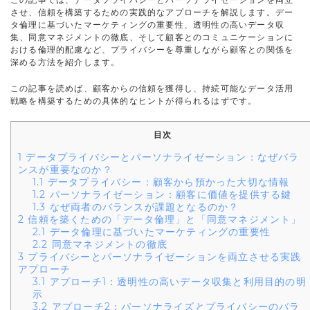
させ、信頼を構築するための実践的なアプローチを解説します。デー
タ倫理に基づいたマーケティングの重要性、透明性の高いデータ収
集、同意マネジメントの徹底、そして顧客とのコミュニケーションに
おける倫理的配慮など、プライバシーを尊重しながら顧客との関係を
深める方法を紹介します。
この記事を読めば、顧客からの信頼を獲得し、持続可能なデータ活用
戦略を構築するための具体的なヒントが得られるはずです。
目次
1
データプライバシーとパーソナライゼーション：なぜバラ
ンスが重要なのか？
1.1
データプライバシー：顧客から預かった大切な情報
1.2
パーソナライゼーション：顧客に価値を提供する鍵
1.3
なぜ両者のバランスが課題となるのか？
2
信頼を築くための「データ倫理」と「同意マネジメント」
2.1
データ倫理に基づいたマーケティングの重要性
2.2
同意マネジメントの徹底
3
プライバシーとパーソナライゼーションを両立させる実践
アプローチ
3.1
アプローチ1：透明性の高いデータ収集と利用目的の明
示
3.2
アプローチ2：パーソナライズとプライバシーのバラ