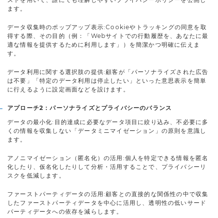
ます。
データ収集時のポップアップ表示:Cookieやトラッキングの同意を取
得する際、その目的（例：「Webサイトでの行動履歴を、あなたに最
適な情報を提供するために利用します」）を簡潔かつ明確に伝えま
す。
データ利用に関する選択肢の提供:顧客が「パーソナライズされた広告
は不要」「特定のデータ利用は停止したい」といった意思表示を簡単
に行えるように設定画面などを設けます。
アプローチ2：パーソナライズとプライバシーのバランス
データの最小化:目的達成に必要なデータ項目に絞り込み、不必要に多
くの情報を収集しない「データミニマイゼーション」の原則を意識し
ます。
アノニマイゼーション（匿名化）の活用:個人を特定できる情報を匿名
化したり、仮名化したりして分析・活用することで、プライバシーリ
スクを低減します。
ファーストパーティデータの活用:顧客との直接的な関係性の中で収集
したファーストパーティデータを中心に活用し、透明性の低いサード
パーティデータへの依存を減らします。