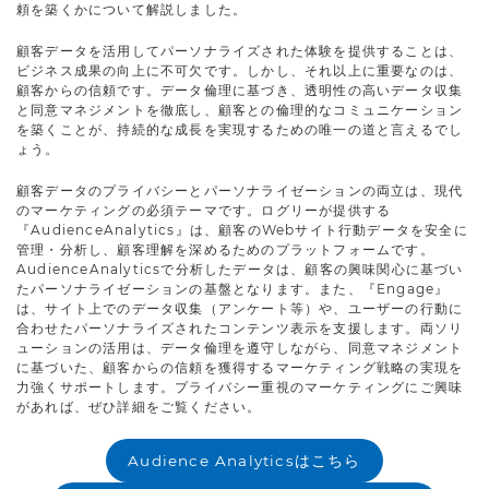
頼を築くかについて解説しました。
顧客データを活用してパーソナライズされた体験を提供することは、
ビジネス成果の向上に不可欠です。しかし、それ以上に重要なのは、
顧客からの信頼です。データ倫理に基づき、透明性の高いデータ収集
と同意マネジメントを徹底し、顧客との倫理的なコミュニケーション
を築くことが、持続的な成長を実現するための唯一の道と言えるでし
ょう。
顧客データのプライバシーとパーソナライゼーションの両立は、現代
のマーケティングの必須テーマです。ログリーが提供する
『AudienceAnalytics』は、顧客のWebサイト行動データを安全に
管理・分析し、顧客理解を深めるためのプラットフォームです。
AudienceAnalyticsで分析したデータは、顧客の興味関心に基づい
たパーソナライゼーションの基盤となります。また、『Engage』
は、サイト上でのデータ収集（アンケート等）や、ユーザーの行動に
合わせたパーソナライズされたコンテンツ表示を支援します。両ソリ
ューションの活用は、データ倫理を遵守しながら、同意マネジメント
に基づいた、顧客からの信頼を獲得するマーケティング戦略の実現を
力強くサポートします。プライバシー重視のマーケティングにご興味
があれば、ぜひ詳細をご覧ください。
Audience Analyticsはこちら