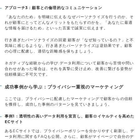
アプローチ3：顧客との倫理的なコミュニケーション
「あなたのため」を明確に伝える:なぜパーソナライズを行うのか、そ
れが顧客にとってどんなメリットをもたらすのかを、「あなたに最適
な情報を届けるため」といった言葉で誠実に伝えます。
行き過ぎたパーソナライズの回避:顧客が「なぜ知っているの？」と不
気味に感じるような、行き過ぎたパーソナライズは逆効果です。顧客
の心理に配慮し、適切な距離感を保ちましょう。
ネガティブな経験からの学び:データ利用について顧客から苦情や問い
合わせがあった場合は、それを真摯に受け止め、改善に繋げる姿勢が
信頼構築に不可欠です。
成功事例から学ぶ：プライバシー重視のマーケティング
ここでは、プライバシーに配慮したマーケティングで顧客からの信頼
を獲得し、成功した事例のパターンを見ていきましょう。
事例1：透明性の高いデータ利用を宣言し、顧客ロイヤルティを高めた
ECサイト
あるECサイトでは、プライバシーポリシーを分かりやすく刷新し、デ
ータ利用に関するFAQも公開。さらに、顧客がマイページで自分のデ