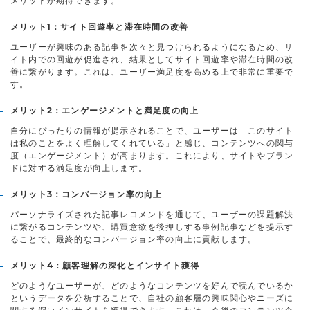
メリットが期待できます。
メリット1：サイト回遊率と滞在時間の改善
ユーザーが興味のある記事を次々と見つけられるようになるため、サ
イト内での回遊が促進され、結果としてサイト回遊率や滞在時間の改
善に繋がります。これは、ユーザー満足度を高める上で非常に重要で
す。
メリット2：エンゲージメントと満足度の向上
自分にぴったりの情報が提示されることで、ユーザーは「このサイト
は私のことをよく理解してくれている」と感じ、コンテンツへの関与
度（エンゲージメント）が高まります。これにより、サイトやブラン
ドに対する満足度が向上します。
メリット3：コンバージョン率の向上
パーソナライズされた記事レコメンドを通じて、ユーザーの課題解決
に繋がるコンテンツや、購買意欲を後押しする事例記事などを提示す
ることで、最終的なコンバージョン率の向上に貢献します。
メリット4：顧客理解の深化とインサイト獲得
どのようなユーザーが、どのようなコンテンツを好んで読んでいるか
というデータを分析することで、自社の顧客層の興味関心やニーズに