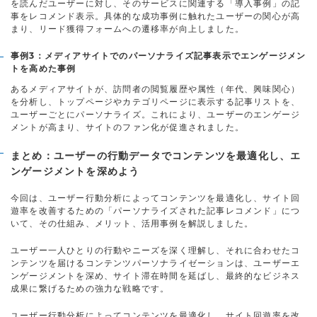
を読んだユーザーに対し、そのサービスに関連する「導入事例」の記
事をレコメンド表示。具体的な成功事例に触れたユーザーの関心が高
まり、リード獲得フォームへの遷移率が向上しました。
事例3：メディアサイトでのパーソナライズ記事表示でエンゲージメン
トを高めた事例
あるメディアサイトが、訪問者の閲覧履歴や属性（年代、興味関心）
を分析し、トップページやカテゴリページに表示する記事リストを、
ユーザーごとにパーソナライズ。これにより、ユーザーのエンゲージ
メントが高まり、サイトのファン化が促進されました。
まとめ：ユーザーの行動データでコンテンツを最適化し、エ
ンゲージメントを深めよう
今回は、ユーザー行動分析によってコンテンツを最適化し、サイト回
遊率を改善するための「パーソナライズされた記事レコメンド」につ
いて、その仕組み、メリット、活用事例を解説しました。
ユーザー一人ひとりの行動やニーズを深く理解し、それに合わせたコ
ンテンツを届けるコンテンツパーソナライゼーションは、ユーザーエ
ンゲージメントを深め、サイト滞在時間を延ばし、最終的なビジネス
成果に繋げるための強力な戦略です。
ユーザー行動分析によってコンテンツを最適化し、サイト回遊率を改