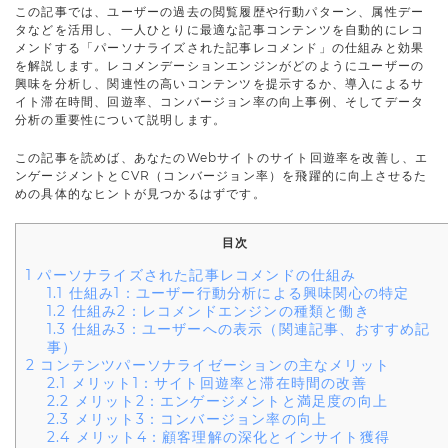
この記事では、ユーザーの過去の閲覧履歴や行動パターン、属性デー
タなどを活用し、一人ひとりに最適な記事コンテンツを自動的にレコ
メンドする「パーソナライズされた記事レコメンド」の仕組みと効果
を解説します。レコメンデーションエンジンがどのようにユーザーの
興味を分析し、関連性の高いコンテンツを提示するか、導入によるサ
イト滞在時間、回遊率、コンバージョン率の向上事例、そしてデータ
分析の重要性について説明します。
この記事を読めば、あなたのWebサイトのサイト回遊率を改善し、エ
ンゲージメントとCVR（コンバージョン率）を飛躍的に向上させるた
めの具体的なヒントが見つかるはずです。
目次
1
パーソナライズされた記事レコメンドの仕組み
1.1
仕組み1：ユーザー行動分析による興味関心の特定
1.2
仕組み2：レコメンドエンジンの種類と働き
1.3
仕組み3：ユーザーへの表示（関連記事、おすすめ記
事）
2
コンテンツパーソナライゼーションの主なメリット
2.1
メリット1：サイト回遊率と滞在時間の改善
2.2
メリット2：エンゲージメントと満足度の向上
2.3
メリット3：コンバージョン率の向上
2.4
メリット4：顧客理解の深化とインサイト獲得