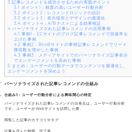
3
記事レコメンドを成功させるための実践ポイント
3.1
ポイント1：精度の高いユーザー行動分析
3.2
ポイント2：レコメンドロジックの設計
3.3
ポイント3：表示場所とデザインの最適化
3.4
ポイント4：A/Bテストによる効果検証
4
パーソナライズされた記事レコメンドの活用事例
4.1
事例1：ECサイトのブログ記事レコメンドで回遊率を
上げた事例
4.2
事例2：BtoBサイトの事例記事レコメンドでリード
獲得数を増やした事例
4.3
事例3：メディアサイトでのパーソナライズ記事表示
でエンゲージメントを高めた事例
5
まとめ：ユーザーの行動データでコンテンツを最適化し、
エンゲージメントを深めよう
パーソナライズされた記事レコメンドの仕組み
仕組み1：ユーザー行動分析による興味関心の特定
パーソナライズされた記事レコメンドの出発点は、ユーザー行動分析
です。ユーザーがWebサイトを訪問した際、
閲覧した記事のカテゴリやタグ
記事を読んだ時間、読了率