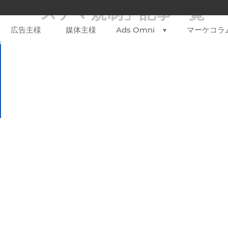
「ステマ規制」
記事一覧
広告主様
媒体主様
Ads Omni ▼
マーケコラ
マ