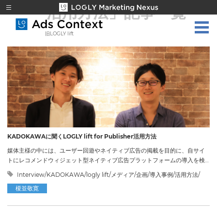
「活用方法」
記事一覧
旧LOGLY lift
KADOKAWAに聞くLOGLY lift for Publisher活用方法
媒体主様の中には、ユーザー回遊やネイティブ広告の掲載を目的に、自サイ
トにレコメンドウィジェット型ネイティブ広告プラットフォームの導入を検
討されている方や、どのようなコンテンツレコメンドが適しているのか悩ま
Interview/KADOKAWA/logly lift/メディア/企画/導入事例/活用方法/
れている方が多いかと思います。 そのような媒体主様の悩みを少しでも解決
榎並敬寛
できればと思い、実際に弊社サービス「LOGLY lift for Publisher」をご利用
いただいている媒体主様の事例を交えてご紹介いたします。